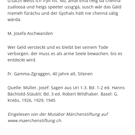
G'sätzli weiss ich fryli nit. Nu, ämal Einä heig da chennä
zuäloosä und heigs speeter ussg'gä, susch wär das Gäld
niemeh fürächu und der Gyzhals hätt nie chennä sälig
wärdä.
M. Josefa Aschwanden
Wer Geld versteckt und es bleibt bei seinem Tode
verborgen, der muss es als arme Seele bewachen, bis es
entdeckt wird.
Fr. Gamma-Zgraggen, 40 Jahre alt, Silenen
Quelle: Müller, Josef: Sagen aus Uri 1-3. Bd. 1-2 ed. Hanns
Bächtold-Stäubli; Bd. 3 ed. Robert Wildhaber. Basel: G.
Krebs, 1926, 1929, 1945
Eingelesen von der Mutabor Märchenstiftung auf
www.maerchenstiftung.ch.