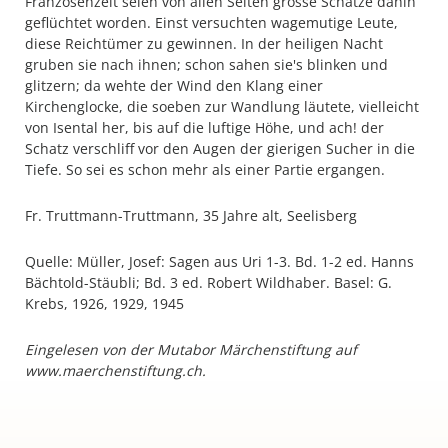
Franzosenzeit seien von allen Seiten grosse Schätze dahin
geflüchtet worden. Einst versuchten wagemutige Leute,
diese Reichtümer zu gewinnen. In der heiligen Nacht
gruben sie nach ihnen; schon sahen sie's blinken und
glitzern; da wehte der Wind den Klang einer
Kirchenglocke, die soeben zur Wandlung läutete, vielleicht
von Isental her, bis auf die luftige Höhe, und ach! der
Schatz verschliff vor den Augen der gierigen Sucher in die
Tiefe. So sei es schon mehr als einer Partie ergangen.
Fr. Truttmann-Truttmann, 35 Jahre alt, Seelisberg
Quelle: Müller, Josef: Sagen aus Uri 1-3. Bd. 1-2 ed. Hanns
Bächtold-Stäubli; Bd. 3 ed. Robert Wildhaber. Basel: G.
Krebs, 1926, 1929, 1945
Eingelesen von der Mutabor Märchenstiftung auf
www.maerchenstiftung.ch.