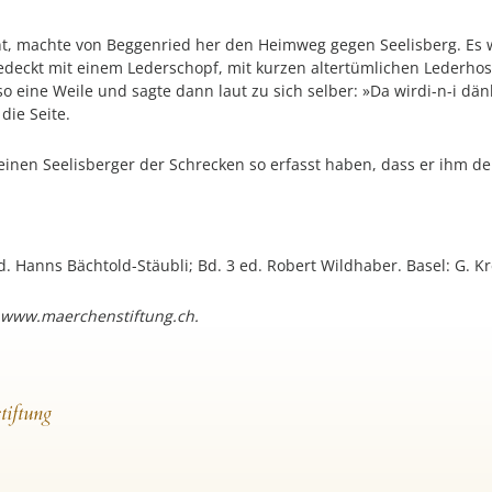
t, machte von Beggenried her den Heimweg gegen Seelisberg. Es wa
eckt mit einem Lederschopf, mit kurzen altertümlichen Lederhosen
so eine Weile und sagte dann laut zu sich selber: »Da wirdi-n-i dä
die Seite.
 einen Seelisberger der Schrecken so erfasst haben, dass er ihm d
ed. Hanns Bächtold-Stäubli; Bd. 3 ed. Robert Wildhaber. Basel: G. K
 www.maerchenstiftung.ch.
tiftung