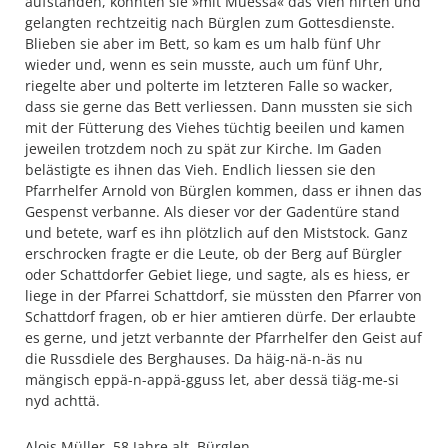
aufstanden, konnten sie »mit Müessä« das Vieh hirten und
gelangten rechtzeitig nach Bürglen zum Gottesdienste.
Blieben sie aber im Bett, so kam es um halb fünf Uhr
wieder und, wenn es sein musste, auch um fünf Uhr,
riegelte aber und polterte im letzteren Falle so wacker,
dass sie gerne das Bett verliessen. Dann mussten sie sich
mit der Fütterung des Viehes tüchtig beeilen und kamen
jeweilen trotzdem noch zu spät zur Kirche. Im Gaden
belästigte es ihnen das Vieh. Endlich liessen sie den
Pfarrhelfer Arnold von Bürglen kommen, dass er ihnen das
Gespenst verbanne. Als dieser vor der Gadentüre stand
und betete, warf es ihn plötzlich auf den Miststock. Ganz
erschrocken fragte er die Leute, ob der Berg auf Bürgler
oder Schattdorfer Gebiet liege, und sagte, als es hiess, er
liege in der Pfarrei Schattdorf, sie müssten den Pfarrer von
Schattdorf fragen, ob er hier amtieren dürfe. Der erlaubte
es gerne, und jetzt verbannte der Pfarrhelfer den Geist auf
die Russdiele des Berghauses. Da häig-nä-n-äs nu
mängisch eppä-n-appä-gguss let, aber dessä tiäg-me-si
nyd achttä.
Alois Müller, 58 Jahre alt, Bürglen