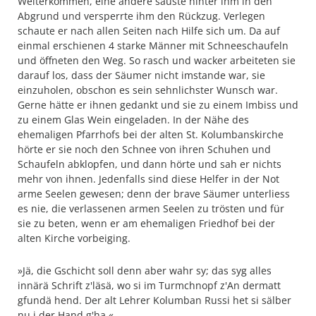
Weiterkommen, eine andere sauste hinter ihm in den
Abgrund und versperrte ihm den Rückzug. Verlegen
schaute er nach allen Seiten nach Hilfe sich um. Da auf
einmal erschienen 4 starke Männer mit Schneeschaufeln
und öffneten den Weg. So rasch und wacker arbeiteten sie
darauf los, dass der Säumer nicht imstande war, sie
einzuholen, obschon es sein sehnlichster Wunsch war.
Gerne hätte er ihnen gedankt und sie zu einem Imbiss und
zu einem Glas Wein eingeladen. In der Nähe des
ehemaligen Pfarrhofs bei der alten St. Kolumbanskirche
hörte er sie noch den Schnee von ihren Schuhen und
Schaufeln abklopfen, und dann hörte und sah er nichts
mehr von ihnen. Jedenfalls sind diese Helfer in der Not
arme Seelen gewesen; denn der brave Säumer unterliess
es nie, die verlassenen armen Seelen zu trösten und für
sie zu beten, wenn er am ehemaligen Friedhof bei der
alten Kirche vorbeiging.
»Jä, die Gschicht soll denn aber wahr sy; das syg alles
innärä Schrift z'läsä, wo si im Turmchnopf z'An dermatt
gfundä hend. Der alt Lehrer Kolumban Russi het si sälber
nu i der Hand g'ha.«