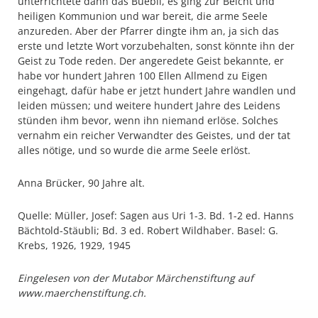
unterrichtete dann das Buebli, es ging zur Beicht und
heiligen Kommunion und war bereit, die arme Seele
anzureden. Aber der Pfarrer dingte ihm an, ja sich das
erste und letzte Wort vorzubehalten, sonst könnte ihn der
Geist zu Tode reden. Der angeredete Geist bekannte, er
habe vor hundert Jahren 100 Ellen Allmend zu Eigen
eingehagt, dafür habe er jetzt hundert Jahre wandlen und
leiden müssen; und weitere hundert Jahre des Leidens
stünden ihm bevor, wenn ihn niemand erlöse. Solches
vernahm ein reicher Verwandter des Geistes, und der tat
alles nötige, und so wurde die arme Seele erlöst.
Anna Brücker, 90 Jahre alt.
Quelle: Müller, Josef: Sagen aus Uri 1-3. Bd. 1-2 ed. Hanns
Bächtold-Stäubli; Bd. 3 ed. Robert Wildhaber. Basel: G.
Krebs, 1926, 1929, 1945
Eingelesen von der Mutabor Märchenstiftung auf
www.maerchenstiftung.ch.