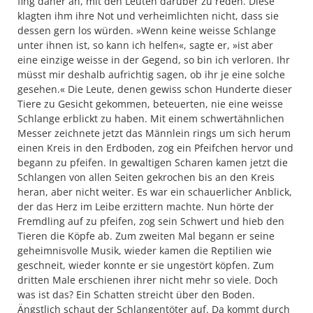
fing daher an, mit den Leuten darüber zu reden. Diese
klagten ihm ihre Not und verheimlichten nicht, dass sie
dessen gern los würden. »Wenn keine weisse Schlange
unter ihnen ist, so kann ich helfen«, sagte er, »ist aber
eine einzige weisse in der Gegend, so bin ich verloren. Ihr
müsst mir deshalb aufrichtig sagen, ob ihr je eine solche
gesehen.« Die Leute, denen gewiss schon Hunderte dieser
Tiere zu Gesicht gekommen, beteuerten, nie eine weisse
Schlange erblickt zu haben. Mit einem schwertähnlichen
Messer zeichnete jetzt das Männlein rings um sich herum
einen Kreis in den Erdboden, zog ein Pfeifchen hervor und
begann zu pfeifen. In gewaltigen Scharen kamen jetzt die
Schlangen von allen Seiten gekrochen bis an den Kreis
heran, aber nicht weiter. Es war ein schauerlicher Anblick,
der das Herz im Leibe erzittern machte. Nun hörte der
Fremdling auf zu pfeifen, zog sein Schwert und hieb den
Tieren die Köpfe ab. Zum zweiten Mal begann er seine
geheimnisvolle Musik, wieder kamen die Reptilien wie
geschneit, wieder konnte er sie ungestört köpfen. Zum
dritten Male erschienen ihrer nicht mehr so viele. Doch
was ist das? Ein Schatten streicht über den Boden.
Ängstlich schaut der Schlangentöter auf. Da kommt durch