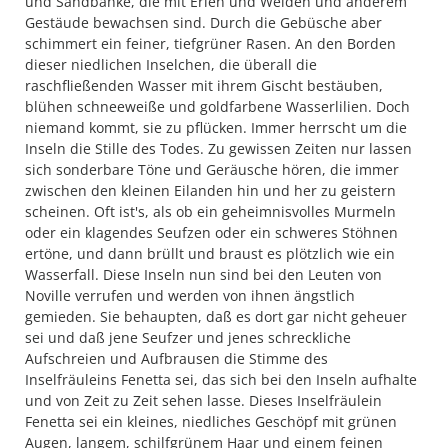
und Sandbänke, die mit Erlen und Weiden und anderem
Gestäude bewachsen sind. Durch die Gebüsche aber
schimmert ein feiner, tiefgrüner Rasen. An den Borden
dieser niedlichen Inselchen, die überall die
raschfließenden Wasser mit ihrem Gischt bestäuben,
blühen schneeweiße und goldfarbene Wasserlilien. Doch
niemand kommt, sie zu pflücken. Immer herrscht um die
Inseln die Stille des Todes. Zu gewissen Zeiten nur lassen
sich sonderbare Töne und Geräusche hören, die immer
zwischen den kleinen Eilanden hin und her zu geistern
scheinen. Oft ist's, als ob ein geheimnisvolles Murmeln
oder ein klagendes Seufzen oder ein schweres Stöhnen
ertöne, und dann brüllt und braust es plötzlich wie ein
Wasserfall. Diese Inseln nun sind bei den Leuten von
Noville verrufen und werden von ihnen ängstlich
gemieden. Sie behaupten, daß es dort gar nicht geheuer
sei und daß jene Seufzer und jenes schreckliche
Aufschreien und Aufbrausen die Stimme des
Inselfräuleins Fenetta sei, das sich bei den Inseln aufhalte
und von Zeit zu Zeit sehen lasse. Dieses Inselfräulein
Fenetta sei ein kleines, niedliches Geschöpf mit grünen
Augen, langem, schilfgrünem Haar und einem feinen