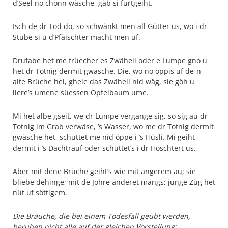
d’Seel no chönn wäsche, gäb si furtgeiht.
Isch de dr Tod do, so schwänkt men all Gütter us, wo i dr
Stube si u d’Pfäischter macht men uf.
Drufabe het me früecher es Zwäheli oder e Lumpe gno u
het dr Totnig dermit gwäsche. Die, wo no öppis uf de-n-
alte Brüche hei, gheie das Zwäheli nid wäg, sie göh u
liere’s umene süessen Öpfelbaum ume.
Mi het albe gseit, we dr Lumpe vergange sig, so sig au dr
Totnig im Grab verwäse, ’s Wasser, wo me dr Totnig dermit
gwäsche het, schüttet me nid öppe i ’s Hüsli. Mi geiht
dermit i ’s Dachtrauf oder schüttet’s i dr Hoschtert us.
Aber mit dene Brüche geiht’s wie mit angerem au; sie
bliebe dehinge; mit de Johre änderet mängs; junge Züg het
nüt uf söttigem.
Die Bräuche, die bei einem Todesfall geübt werden,
beruhen nicht alle auf der gleichen Vorstellung;