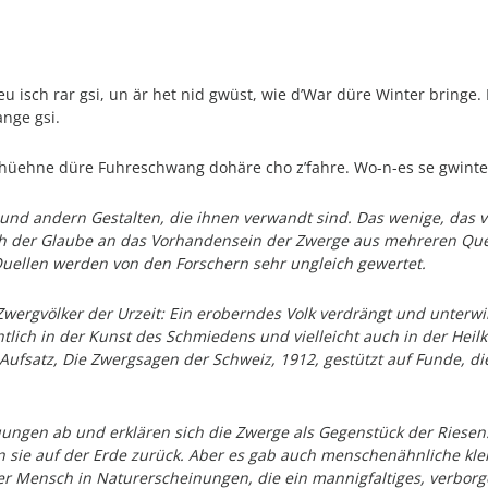
eu isch rar gsi, un är het nid gwüst, wie d’War düre Winter bringe.
ange gsi.
Chüehne düre Fuhreschwang dohäre cho z’fahre. Wo-n-es se gwinte
nd andern Gestalten, die ihnen verwandt sind. Das wenige, das vo
ch der Glaube an das Vorhandensein der Zwerge aus mehreren Quel
Quellen werden von den Forschern sehr ungleich gewertet.
wergvölker der Urzeit: Ein eroberndes Volk verdrängt und unterwir
tlich in der Kunst des Schmiedens und vielleicht auch in der Heilk
 Aufsatz, Die Zwergsagen der Schweiz, 1912, gestützt auf Funde, die
ngen ab und erklären sich die Zwerge als Gegenstück der Riesen: 
n sie auf der Erde zurück. Aber es gab auch menschenähnliche kle
der Mensch in Naturerscheinungen, die ein mannigfaltiges, verborg