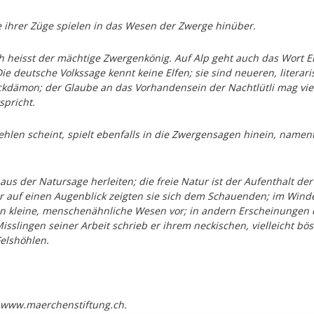
e ihrer Züge spielen in das Wesen der Zwerge hinüber.
h heisst der mächtige Zwergenkönig. Auf Alp geht auch das Wort 
Die deutsche Volkssage kennt keine Elfen; sie sind neueren, liter
dämon; der Glaube an das Vorhandensein der Nachtlütli mag viell
pricht.
fehlen scheint, spielt ebenfalls in die Zwergensagen hinein, name
us der Natursage herleiten; die freie Natur ist der Aufenthalt de
r auf einen Augenblick zeigten sie sich dem Schauenden; im Winde
 kleine, menschenähnliche Wesen vor; in andern Erscheinungen d
sslingen seiner Arbeit schrieb er ihrem neckischen, vielleicht bösa
Felshöhlen.
 www.maerchenstiftung.ch.