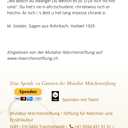
„Wa wosch au zwänge! Du weisch es jo. D'Zit isch no nid
ume“. Du het's ne-n-afo tschudere; chridewiss isch er
heicho. Är isch i ‘s Bett u het lang müesse chrank si.
M. Sooder, Sagen aus Rohrbach, Huttwil 1929
Eingelesen von der Mutabor Märchenstiftung auf
www.maerchenstiftung.ch.
Eine Spende zu Gunsten der Mutabor Märchenstiftung
Spenden mit Twint
Mutabor Märchenstiftung • Stiftung für Märchen und
Erzählkultur
Dorf • CH-3456 Trachselwald •
+41 (0)34 431 51 31 •