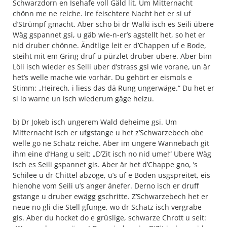
Schwarzdorn en Isehafe voll Gäld lit. Um Mitternacht
chönn me ne reiche. Ire feischtere Nacht het er si uf
d’Strümpf gmacht. Aber scho bi dr Walki isch es Seili übere
Wäg gspannet gsi, u gäb wie-n-er’s agstellt het, so het er
nid druber chönne. Ändtlige leit er d’Chappen uf e Bode,
steiht mit em Gring druf u pürzlet druber ubere. Aber bim
Löli isch wieder es Seili uber d’strass gsi wie vorane, un är
het’s welle mache wie vorhär. Du gehört er eismols e
Stimm: „Heirech, i liess das dä Rung ungerwäge.“ Du het er
si lo warne un isch wiederum gäge heizu.
b) Dr Jokeb isch ungerem Wald deheime gsi. Um
Mitternacht isch er ufgstange u het z’Schwarzebech obe
welle go ne Schatz reiche. Aber im ungere Wannebach git
ihm eine d’Hang u seit: „D’Zit isch no nid ume!“ Ubere Wäg
isch es Seili gspannet gis. Aber är het d’Chappe gno, ’s
Schilee u dr Chittel abzoge, u’s uf e Boden usgspreitet, eis
hienohe vom Seili u’s anger änefer. Derno isch er druff
gstange u druber ewägg gschritte. Z’Schwarzebech het er
neue no gli die Stell gfunge, wo dr Schatz isch vergrabe
gis. Aber du hocket do e grüslige, schwarze Chrott u seit: