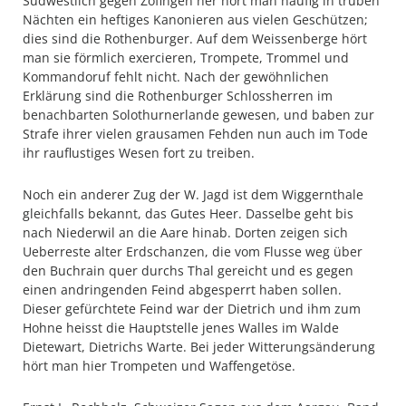
Südwestlich gegen Zofingen her hört man häufig in trüben
Nächten ein heftiges Kanonieren aus vielen Geschützen;
dies sind die Rothenburger. Auf dem Weissenberge hört
man sie förmlich exercieren, Trompete, Trommel und
Kommandoruf fehlt nicht. Nach der gewöhnlichen
Erklärung sind die Rothenburger Schlossherren im
benachbarten Solothurnerlande gewesen, und baben zur
Strafe ihrer vielen grausamen Fehden nun auch im Tode
ihr rauflustiges Wesen fort zu treiben.
Noch ein anderer Zug der W. Jagd ist dem Wiggernthale
gleichfalls bekannt, das Gutes Heer. Dasselbe geht bis
nach Niederwil an die Aare hinab. Dorten zeigen sich
Ueberreste alter Erdschanzen, die vom Flusse weg über
den Buchrain quer durchs Thal gereicht und es gegen
einen andringenden Feind abgesperrt haben sollen.
Dieser gefürchtete Feind war der Dietrich und ihm zum
Hohne heisst die Hauptstelle jenes Walles im Walde
Dietewart, Dietrichs Warte. Bei jeder Witterungsänderung
hört man hier Trompeten und Waffengetöse.