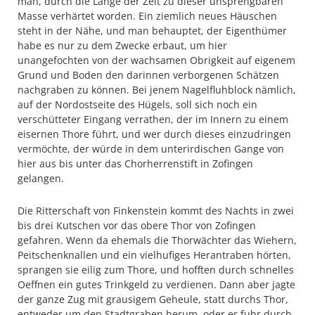
man, durch die Länge der Zeit zu dieser unsprengbaren
Masse verhärtet worden. Ein ziemlich neues Häuschen
steht in der Nähe, und man behauptet, der Eigenthümer
habe es nur zu dem Zwecke erbaut, um hier
unangefochten von der wachsamen Obrigkeit auf eigenem
Grund und Boden den darinnen verborgenen Schätzen
nachgraben zu können. Bei jenem Nagelfluhblock nämlich,
auf der Nordostseite des Hügels, soll sich noch ein
verschütteter Eingang verrathen, der im Innern zu einem
eisernen Thore führt, und wer durch dieses einzudringen
vermöchte, der würde in dem unterirdischen Gange von
hier aus bis unter das Chorherrenstift in Zofingen
gelangen.
Die Ritterschaft von Finkenstein kommt des Nachts in zwei
bis drei Kutschen vor das obere Thor von Zofingen
gefahren. Wenn da ehemals die Thorwächter das Wiehern,
Peitschenknallen und ein vielhufiges Herantraben hörten,
sprangen sie eilig zum Thore, und hofften durch schnelles
Oeffnen ein gutes Trinkgeld zu verdienen. Dann aber jagte
der ganze Zug mit grausigem Geheule, statt durchs Thor,
entweder um den Stadtgraben herum, oder er fuhr durch