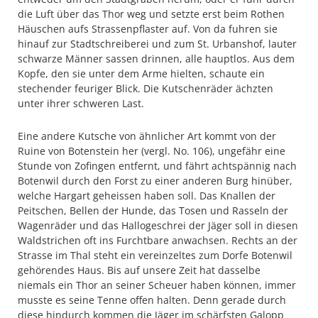
die Luft über das Thor weg und setzte erst beim Rothen
Häuschen aufs Strassenpflaster auf. Von da fuhren sie
hinauf zur Stadtschreiberei und zum St. Urbanshof, lauter
schwarze Männer sassen drinnen, alle hauptlos. Aus dem
Kopfe, den sie unter dem Arme hielten, schaute ein
stechender feuriger Blick. Die Kutschenräder ächzten
unter ihrer schweren Last.
Eine andere Kutsche von ähnlicher Art kommt von der
Ruine von Botenstein her (vergl. No. 106), ungefähr eine
Stunde von Zofingen entfernt, und fährt achtspännig nach
Botenwil durch den Forst zu einer anderen Burg hinüber,
welche Hargart geheissen haben soll. Das Knallen der
Peitschen, Bellen der Hunde, das Tosen und Rasseln der
Wagenräder und das Hallogeschrei der Jäger soll in diesen
Waldstrichen oft ins Furchtbare anwachsen. Rechts an der
Strasse im Thal steht ein vereinzeltes zum Dorfe Botenwil
gehörendes Haus. Bis auf unsere Zeit hat dasselbe
niemals ein Thor an seiner Scheuer haben können, immer
musste es seine Tenne offen halten. Denn gerade durch
diese hindurch kommen die Jäger im schärfsten Galopp