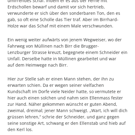
umirrendes Schaf. Indem er es aus der Ferne mit
Erdschollen bewarf und damit vor sich hertrieb,
verwunderte er sich über den sonderbaren Ton, den es
gab, so oft eine Scholle das Tier traf. Aber im Birrhard-
Holze war das Schaf mit einem Male verschwunden.
Ein wenig weiter aufwärts von jenem Wegweiser, wo der
Fahrweg von Müllinen nach Birr die Brugger-
Lenzburger Strasse kreuzt, begegnete einem Schneider ein
Unfall. Derselbe hatte in Müllinen gearbeitet und war
auf dem Heimwege nach Birr.
Hier zur Stelle sah er einen Mann stehen, der ihn zu
erwarten schien. Da er wegen seiner vielfachen
Kundschaft im Dorfe viele Neider hatte, so vermutete er
hier auch einen solchen und nahm sein Ellenmass fester
zur Hand. Näher gekommen wünscht er guten Abend,
zweimal, dreimal; jener Mann schweigt. „Wart, ich will dich
grüssen lehren,“ schrie der Schneider, und ganz gegen
seine sonstige Art, schwang er den Ellenstab und hieb auf
den Kerl los.