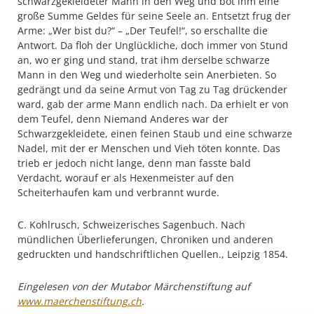
schwarzgekleideter Mann in den Weg und bot ihm eine
große Summe Geldes für seine Seele an. Entsetzt frug der
Arme: „Wer bist du?“ – „Der Teufel!“, so erschallte die
Antwort. Da floh der Unglückliche, doch immer von Stund
an, wo er ging und stand, trat ihm derselbe schwarze
Mann in den Weg und wiederholte sein Anerbieten. So
gedrängt und da seine Armut von Tag zu Tag drückender
ward, gab der arme Mann endlich nach. Da erhielt er von
dem Teufel, denn Niemand Anderes war der
Schwarzgekleidete, einen feinen Staub und eine schwarze
Nadel, mit der er Menschen und Vieh töten konnte. Das
trieb er jedoch nicht lange, denn man fasste bald
Verdacht, worauf er als Hexenmeister auf den
Scheiterhaufen kam und verbrannt wurde.
C. Kohlrusch, Schweizerisches Sagenbuch. Nach
mündlichen Überlieferungen, Chroniken und anderen
gedruckten und handschriftlichen Quellen., Leipzig 1854.
Eingelesen von der Mutabor Märchenstiftung auf
www.maerchenstiftung.ch
.