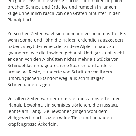
ein gäher Riss in die weisse Fläche - und holter-di-polter
brechen Schnee und Erde los und rumpeln in langem
Zuge unheimlich rasch von den Gräten hinunter in den
Planalpbach.
Zu solchen Zeiten wagt sich niemand gerne in das Tal. Erst
wenn Sonne und Föhn die Halden ordentlich ausgeapert
haben, steigt der eine oder andere Älpler hinauf, zu
gwundern, wie die Lawinen gehaust. Und gar zu oft sieht
er dann von den Alphütten nichts mehr als Stücke von
Schindeldächern, gebrochene Sparren und andere
armselige Reste, Hunderte von Schritten von ihrem
ursprünglichen Standort weg, aus schmutzigen
Schneehaufen ragen.
Vor alten Zeiten war der unterste und zahmste Teil der
Planalp bewohnt. Ein sonniges Dörfchen, die Husstatt,
lehnte am Hang. Die Bewohner gingen wohl dem
Viehgewerb nach, jagten wilde Tiere und bebauten
krapfengrosse Äckerlein.