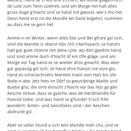
de Lüte zum Tenn zuetreit, und am Morge het halt alles
gross Auge g'macht und se händ nid gwüsst, wer's tho het.
Denn hend erst no die Mandle kei Dank begehrt, nummen-
au dass me se gern het.
Amme-n-im Winter, wenn alles Stei und Bei gfrore gsî isch,
sind die Mandle is oberst Hûs chô z'Aerlispach; se händ's
halt gar guet chönne mit dene Lüte, wo dört gwohnt händ,
und sind amme durh d'Nacht ûf em Ofe gläge, und am
Morge vor Tag händ-se se wieder drûs gmacht. Was aber
gar gspässig gsî isch: se händ ehre Füessli nie vüre glo,
händ es scharlachroths Mäntele traeit vom Hals bis ûfe
Bode-n-abe. Jetz hets im Dôrf so gwunderige Maitle und
Buebe gha, die sind einischt z'Nacht vor das Hûs go gên
Aesche streue, dass se gsäche, was de Härdmändle für
Füessle hebe. Und was händ se g'funde? S'isch frîle
wunderli: Änten- und Geissfüess sind i der Aeschen-
abdruckt gsî.
Aber vo säller Stund a isch keis Mandle meh cho, und se