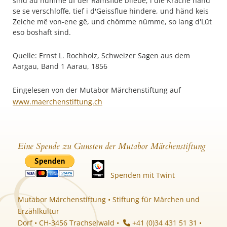
sind au nümme ûf der Ramsflue bliebe; i die Kräche händ
se se verschloffe, tief i d'Geissflue hindere, und händ keis
Zeiche mê von-ene gê, und chömme nümme, so lang d'Lüt
eso boshaft sind.
Quelle: Ernst L. Rochholz, Schweizer Sagen aus dem
Aargau, Band 1 Aarau, 1856
Eingelesen von der Mutabor Märchenstiftung auf
www.maerchenstiftung.ch
Eine Spende zu Gunsten der Mutabor Märchenstiftung
Spenden mit Twint
Mutabor Märchenstiftung • Stiftung für Märchen und
Erzählkultur
Dorf • CH-3456 Trachselwald •
+41 (0)34 431 51 31 •