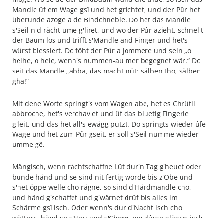
Mandle ûf em Wage gsî und het grichtet, und der Pûr het
überunde azoge a de Bindchneble. Do het das Mandle
s'Seil nid rächt ume g'liret, und wo der Pûr azieht, schnellt
der Baum los und trifft s'Mandle and Finger und het's
würst blessiert. Do fôht der Pûr a jommere und sein „o
heihe, o heie, wenn's nummen-au mer begegnet wär.“ Do
seit das Mandle „abba, das macht nüt: sälben tho, sälben
gha!“
Mit dene Worte springt's vom Wagen abe, het es Chrütli
abbroche, het's verchavlet und ûf das bluetig Fingerle
g'leit, und das het all's ewägg putzt. Do springts wieder ûfe
Wage und het zum Pûr gseit, er soll s'Seil numme wieder
umme gê.
Mängisch, wenn rächtschaffne Lüt dur'n Tag g'heuet oder
bunde händ und se sind nit fertig worde bis z'Obe und
s'het öppe welle cho rägne, so sind d'Härdmandle cho,
und händ g'schaffet und g'wärnet drûf bis alles im
Schärme gsî isch. Oder wenn's dur d'Nacht isch cho
wättere, händ se s'Heu und s'Chorn, wo dûsse glägen-isch,