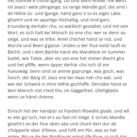
het numme e chlîne Igang. Do sind denn emole, me weiss
nit äxact i wele Johrgänge, so rarige Mändle gsiî, die sind i
de Höhle ûs- und îgange, händ ganz e so es eiges Läbe
gfüehrt und en apartige Hûshaltig, und sind ganz
b'sunderig derhähr cho, so wärklich gestaltet; und mit eim
Wort, es isch halt kei Mönsch ûs-ene cho, wer se denn au
seige, und was se trîbe. Ämel chochet händ se nüt, und
Würzle und Beeri g'gässe. Unden-a der Flue vorbî lauft es
Bächli, und i dem Bächle händ die Mändlene im Summer
badet, wie Tüble, aber eis von-ene het immer Wacht gha
und het pfiffe, wenn öpper derhär cho isch ûf em
Fuesswäg: denn sind se amme gsprunge, was gisch, was
hesch, der Bärg ûf, dass ene kei Haas noh cho wär, und
wie der Schwick in ehre Höhle gschloffe. Dernäbe händ se
kem Mönsch nüt z'leid tho, im Gäggetheil, Gfelligkäite,
wenn se händ chönne.
Einisch het der Hardpûr es Füederli Rîswälle glade, und wîl
er elei gsî isch, het er's au fast nit möge. E so'nes Mandle
geseht's vo der Flue oben abe und chunt dert dur ab
z'höpperle über d'Riese, und hilft em Pûr, was es het
möge. Wo se de der Bindbaum wänd ûfe thue, so isch das