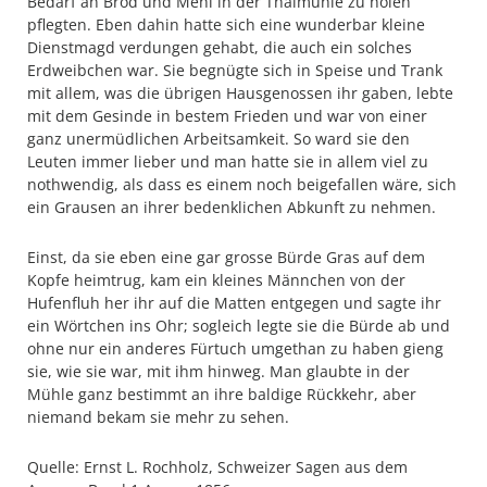
Bedarf an Brod und Mehl in der Thalmühle zu holen
pflegten. Eben dahin hatte sich eine wunderbar kleine
Dienstmagd verdungen gehabt, die auch ein solches
Erdweibchen war. Sie begnügte sich in Speise und Trank
mit allem, was die übrigen Hausgenossen ihr gaben, lebte
mit dem Gesinde in bestem Frieden und war von einer
ganz unermüdlichen Arbeitsamkeit. So ward sie den
Leuten immer lieber und man hatte sie in allem viel zu
nothwendig, als dass es einem noch beigefallen wäre, sich
ein Grausen an ihrer bedenklichen Abkunft zu nehmen.
Einst, da sie eben eine gar grosse Bürde Gras auf dem
Kopfe heimtrug, kam ein kleines Männchen von der
Hufenfluh her ihr auf die Matten entgegen und sagte ihr
ein Wörtchen ins Ohr; sogleich legte sie die Bürde ab und
ohne nur ein anderes Fürtuch umgethan zu haben gieng
sie, wie sie war, mit ihm hinweg. Man glaubte in der
Mühle ganz bestimmt an ihre baldige Rückkehr, aber
niemand bekam sie mehr zu sehen.
Quelle: Ernst L. Rochholz, Schweizer Sagen aus dem