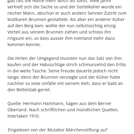
gab fast die Hälfte mehr Milch als sonst. Viele Jahre
verhielt sich die Sache so und der Sortelküher wurde ein
reicher Mann, obschon er auch andern Sennen Zutritt zum
kostbaren Brunnen gestattete. Als aber ein anderer Küher
auf den Berg kam, wollte der nun selbstsüchtig einzig
Vorteil aus seinem Brunnen ziehen und schloss ihn
ringsum ein, so dass ausser ihm niemand mehr dazu
kommen konnte.
Die Hirten der Umgegend mussten nun das Salz von ihm
kaufen und der Habsüchtige strich schmunzelnd den Erlös
in die weite Tasche. Seine Freude dauerte jedoch nicht
lange; denn der Brunnen versiegte und der Küher hatte
nachher so viele Unfälle mit seinem Vieh, dass er bald an
den Bettelstab geriet.
Quelle: Hermann Hartmann, Sagen aus dem Berner
Oberland. Nach schriftlichen und mündlichen Quellen,
Interlaken 1910.
Eingelesen von der Mutabor Märchenstiftung auf