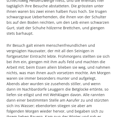
schlechtweg Heidenzwerge hiess, und die ehemals hier
tagtäglich ihre Besuche abstatteten. Die grössten unter
ihnen waren bis zwei einen halben Fuss hoch. Sie trugen
schwarzgraue Ueberhemden, die ihnen von der Schulter
bis auf den Boden reichten, um den Leib einen schwarzen
Gurt, statt der Schuhe hölzerne Brettchen, und giengen
stets barhaupt.
Ihr Besuch galt einem menschenfreundlichen und
vergnügten Hausvater, der mit all den Seinigen in
fortgesetzter Eintracht lebte. Frühmorgens stellten sie sich
bei ihm ein, giengen mit ihm aufs Feld und machten die
Arbeit mit; beim Essen allein blieben sie weg, und nahmen
nichts, was man ihnen auch vorsetzen mochte. Am Morgen
waren sie immer besonders munter und aufgelegt,
Abends aber wurden sie zusehends stiller, und wenn
dann im Nachbardorfe Leuggern die Betglocke ertönte, so
liefen sie eiligst und mit Wehklagen davon. Alle rannten
dann einer bestimmten Stelle am Aarufer zu und stürzten
sich ins Wasser; ebendorten stiegen sie aber am
folgenden Morgen wieder hervor, und begaben sich zu
ihrem lieben Bauern. Kam nun der Winter und gab es