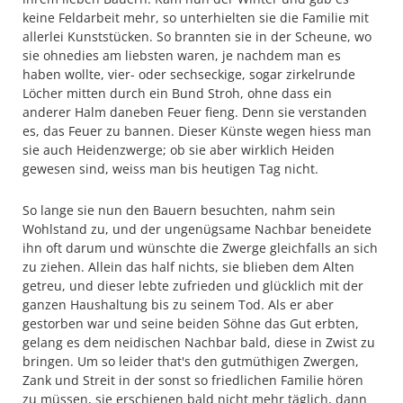
keine Feldarbeit mehr, so unterhielten sie die Familie mit
allerlei Kunststücken. So brannten sie in der Scheune, wo
sie ohnedies am liebsten waren, je nachdem man es
haben wollte, vier- oder sechseckige, sogar zirkelrunde
Löcher mitten durch ein Bund Stroh, ohne dass ein
anderer Halm daneben Feuer fieng. Denn sie verstanden
es, das Feuer zu bannen. Dieser Künste wegen hiess man
sie auch Heidenzwerge; ob sie aber wirklich Heiden
gewesen sind, weiss man bis heutigen Tag nicht.
So lange sie nun den Bauern besuchten, nahm sein
Wohlstand zu, und der ungenügsame Nachbar beneidete
ihn oft darum und wünschte die Zwerge gleichfalls an sich
zu ziehen. Allein das half nichts, sie blieben dem Alten
getreu, und dieser lebte zufrieden und glücklich mit der
ganzen Haushaltung bis zu seinem Tod. Als er aber
gestorben war und seine beiden Söhne das Gut erbten,
gelang es dem neidischen Nachbar bald, diese in Zwist zu
bringen. Um so leider that's den gutmüthigen Zwergen,
Zank und Streit in der sonst so friedlichen Familie hören
zu müssen, sie erschienen bald nicht mehr täglich, dann