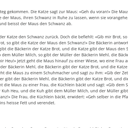
eg gekommen. Die Katze sagt zur Maus: «Geh du voran!» Die Maus 
ze der Maus, ihren Schwanz in Ruhe zu lassen, wenn sie vorangehe.
r und beisst der Maus den Schwanz ab.
der Katze den Schwanz zurück. Doch die befiehlt: «Gib mir Brot, so
rot, so gibt die Katze der Maus den Schwanz!» Die Bäckerin antwor
ibt die Bäckerin der Katze Brot, und die Katze gibt der Maus den 
b dem Müller Milch, so gibt der Müller der Bäckerin Mehl, die Bäcke
 Heu!» Jetzt geht die Maus hinauf zu einer Wiese, wo eine Frau am
 der Bäckerin Mehl, die Bäckerin gibt der Katze Brot, und die Katz
 geht die Maus zu einem Schuhmacher und sagt zu ihm: «Gib der Zett
r gibt der Bäckerin Mehl, die Bäckerin gibt der Katze Brot, und d
eht die Maus zu einer Frau, die Küchlein bäckt und sagt: «Gib d
er Kuh Heu, und die Kuh gibt dem Müller Milch, und der Müller gibt
nz!» Die Frau, die Küchlein bäckt, erwidert: «Geh selber in die Pf
 ins heisse Fett und verendet.