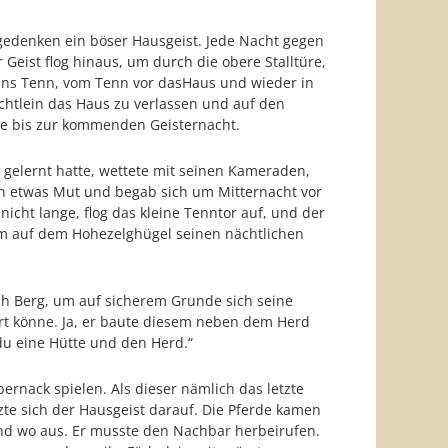
gedenken ein böser Hausgeist. Jede Nacht gegen
 Geist flog hinaus, um durch die obere Stalltüre,
l ins Tenn, vom Tenn vor dasHaus und wieder in
ichtlein das Haus zu verlassen und auf den
le bis zur kommenden Geisternacht.
 gelernt hatte, wettete mit seinen Kameraden,
en etwas Mut und begab sich um Mitternacht vor
cht lange, flog das kleine Tenntor auf, und der
um auf dem Hohezelghügel seinen nächtlichen
ach Berg, um auf sicherem Grunde sich seine
ort könne. Ja, er baute diesem neben dem Herd
 du eine Hütte und den Herd.“
rnack spielen. Als dieser nämlich das letzte
tzte sich der Hausgeist darauf. Die Pferde kamen
 und wo aus. Er musste den Nachbar herbeirufen.