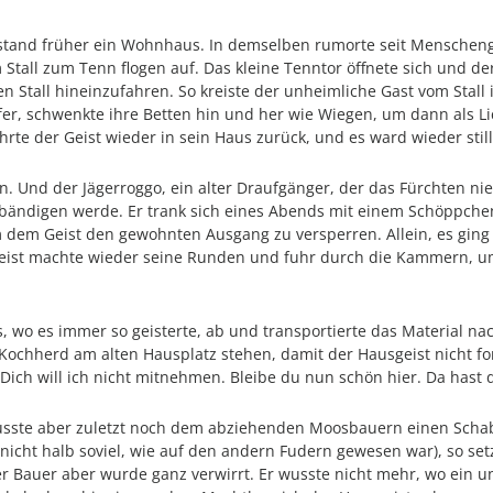
t, stand früher ein Wohnhaus. In demselben rumorte seit Menschen
 Stall zum Tenn flogen auf. Das kleine Tenntor öffnete sich und der
en Stall hineinzufahren. So kreiste der unheimliche Gast vom Stal
fer, schwenkte ihre Betten hin und her wie Wiegen, um dann als L
e der Geist wieder in sein Haus zurück, und es ward wieder stil
. Und der Jägerroggo, ein alter Draufgänger, der das Fürchten nie
 bändigen werde. Er trank sich eines Abends mit einem Schöppch
dem Geist den gewohnten Ausgang zu versperren. Allein, es ging ni
 Geist machte wieder seine Runden und fuhr durch die Kammern, 
s, wo es immer so geisterte, ab und transportierte das Material n
 Kochherd am alten Hausplatz stehen, damit der Hausgeist nicht f
„Dich will ich nicht mitnehmen. Bleibe du nun schön hier. Da hast
musste aber zuletzt noch dem abziehenden Moosbauern einen Schabe
 nicht halb soviel, wie auf den andern Fudern gewesen war), so se
Der Bauer aber wurde ganz verwirrt. Er wusste nicht mehr, wo ein