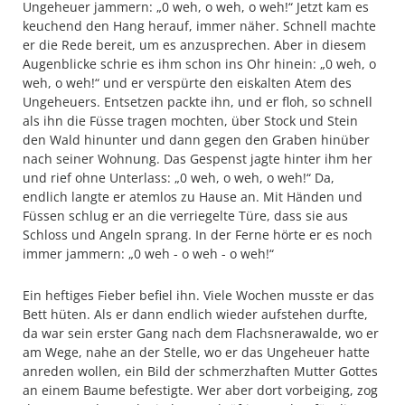
Ungeheuer jammern: „0 weh, o weh, o weh!“ Jetzt kam es
keuchend den Hang herauf, immer näher. Schnell machte
er die Rede bereit, um es anzusprechen. Aber in diesem
Augenblicke schrie es ihm schon ins Ohr hinein: „0 weh, o
weh, o weh!“ und er verspürte den eiskalten Atem des
Ungeheuers. Entsetzen packte ihn, und er floh, so schnell
als ihn die Füsse tragen mochten, über Stock und Stein
den Wald hinunter und dann gegen den Graben hinüber
nach seiner Wohnung. Das Gespenst jagte hinter ihm her
und rief ohne Unterlass: „0 weh, o weh, o weh!“ Da,
endlich langte er atemlos zu Hause an. Mit Händen und
Füssen schlug er an die verriegelte Türe, dass sie aus
Schloss und Angeln sprang. In der Ferne hörte er es noch
immer jammern: „0 weh - o weh - o weh!“
Ein heftiges Fieber befiel ihn. Viele Wochen musste er das
Bett hüten. Als er dann endlich wieder aufstehen durfte,
da war sein erster Gang nach dem Flachsnerawalde, wo er
am Wege, nahe an der Stelle, wo er das Ungeheuer hatte
anreden wollen, ein Bild der schmerzhaften Mutter Gottes
an einem Baume befestigte. Wer aber dort vorbeiging, zog