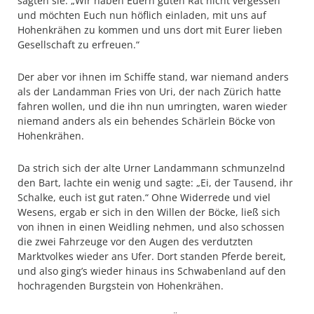
sagten sie. „Wir haben Euern guten Rat nicht vergessen
und möchten Euch nun höflich einladen, mit uns auf
Hohenkrähen zu kommen und uns dort mit Eurer lieben
Gesellschaft zu erfreuen.“
Der aber vor ihnen im Schiffe stand, war niemand anders
als der Landamman Fries von Uri, der nach Zürich hatte
fahren wollen, und die ihn nun umringten, waren wieder
niemand anders als ein behendes Schärlein Böcke von
Hohenkrähen.
Da strich sich der alte Urner Landammann schmunzelnd
den Bart, lachte ein wenig und sagte: „Ei, der Tausend, ihr
Schalke, euch ist gut raten.“ Ohne Widerrede und viel
Wesens, ergab er sich in den Willen der Böcke, ließ sich
von ihnen in einen Weidling nehmen, und also schossen
die zwei Fahrzeuge vor den Augen des verdutzten
Marktvolkes wieder ans Ufer. Dort standen Pferde bereit,
und also ging’s wieder hinaus ins Schwabenland auf den
hochragenden Burgstein von Hohenkrähen.