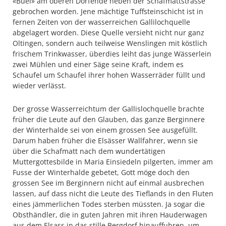
«Büel» am oberen Dorfende neben der Schafmattstrasse
gebrochen worden. Jene mächtige Tuffsteinschicht ist in
fernen Zeiten von der wasserreichen Gallilochquelle
abgelagert worden. Diese Quelle versieht nicht nur ganz
Oltingen, sondern auch teilweise Wenslingen mit köstlich
frischem Trinkwasser, überdies leiht das junge Wässerlein
zwei Mühlen und einer Säge seine Kraft, indem es
Schaufel um Schaufel ihrer hohen Wasserräder füllt und
wieder verlässt.
Der grosse Wasserreichtum der Gallislochquelle brachte
früher die Leute auf den Glauben, das ganze Berginnere
der Winterhalde sei von einem grossen See ausgefüllt.
Darum haben früher die Elsässer Wallfahrer, wenn sie
über die Schafmatt nach dem wundertätigen
Muttergottesbilde in Maria Einsiedeln pilgerten, immer am
Fusse der Winterhalde gebetet, Gott möge doch den
grossen See im Berginnern nicht auf einmal ausbrechen
lassen, auf dass nicht die Leute des Tieflands in den Fluten
eines jämmerlichen Todes sterben müssten. Ja sogar die
Obsthändler, die in guten Jahren mit ihren Hauderwagen
aus dem Elsass in das stille Bergdorf hinauffuhren, um