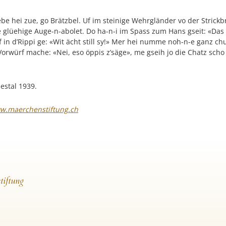
e hei zue, go Brätzbel. Uf im steinige Wehrgländer vo der Strickb
e glüehige Auge-n-abolet. Do ha-n-i im Spass zum Hans gseit: «Das
 in d’Rippi ge: «Wit ächt still sy!» Mer hei numme noh-n-e ganz ch
 Vorwürf mache: «Nei, eso öppis z’säge», me gseih jo die Chatz s
iestal 1939.
w.maerchenstiftung.ch
tiftung