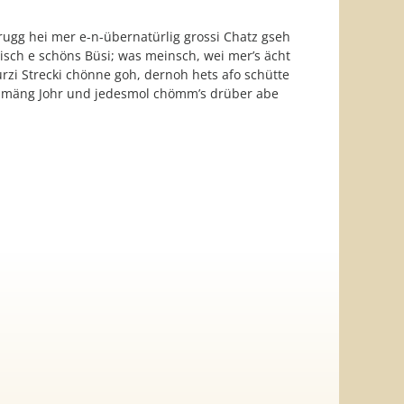
rugg hei mer e-n-übernatürlig grossi Chatz gseh
 isch e schöns Büsi; was meinsch, wei mer’s ächt
urzi Strecki chönne goh, dernoh hets afo schütte
cho mäng Johr und jedesmol chömm’s drüber abe