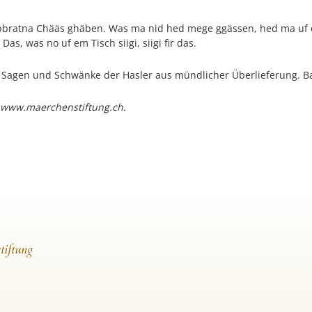
bratna Chääs ghäben. Was ma nid hed mege ggässen, hed ma uf em
s, was no uf em Tisch siigi, siigi fir das.
, Sagen und Schwänke der Hasler aus mündlicher Überlieferung. Ba
 www.maerchenstiftung.ch.
tiftung