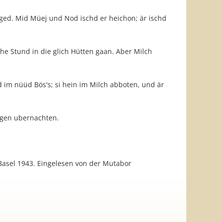
ged. Mid Müej und Nod ischd er heichon; är ischd
che Stund in die glich Hütten gaan. Aber Milch
d im nüüd Bös's; si hein im Milch abboten, und är
 gen ubernachten.
Basel 1943. Eingelesen von der Mutabor