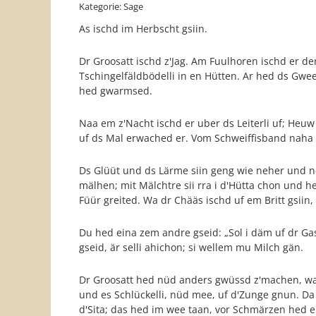
Kategorie: Sage
As ischd im Herbscht gsiin.
Dr Groosatt ischd z'Jag. Am Fuulhoren ischd er 
Tschingelfäldbödelli in en Hütten. Ar hed ds Gw
hed gwarmsed.
Naa em z'Nacht ischd er uber ds Leiterli uf; Heu
uf ds Mal erwached er. Vom Schweiffisband naha i
Ds Glüüt und ds Lärme siin geng wie neher und ne
mälhen; mit Mälchtre sii rra i d'Hütta chon und h
Füür greited. Wa dr Chääs ischd uf em Britt gsiin,
Du hed eina zem andre gseid: „Sol i däm uf dr Ga
gseid, är selli ahichon; si wellem mu Milch gän.
Dr Groosatt hed nüd anders gwüssd z'machen, wa z'
und es Schlückelli, nüd mee, uf d'Zunge gnun. Da
d'Sita; das hed im wee taan, vor Schmärzen hed 