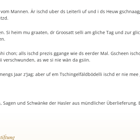
 vom Mannen. Är ischd uber ds Leiterli uf und i ds Heuw gschnaag
tzd.
. Si heim mu graaten, dr Groosatt selli am gliche Tag und zur gli
en.
hi chon; alls ischd prezis ggange wie ds eerder Mal. Gscheen isch
sii verschwunden, as we si nie wän da gsiin.
ngs Jaar z'Jag; aber uf em Tschingelfäldbödelli ischd er nie mee
n, Sagen und Schwänke der Hasler aus mündlicher Überlieferung. 
tiftung