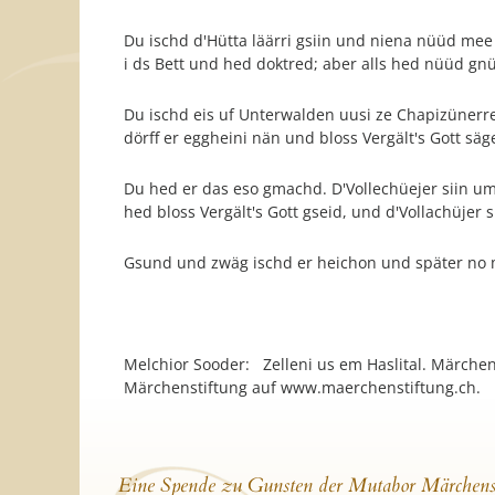
Du ischd d'Hütta läärri gsiin und niena nüüd mee
i ds Bett und hed doktred; aber alls hed nüüd gnü
Du ischd eis uf Unterwalden uusi ze Chapizünerren
dörff er eggheini nän und bloss Vergält's Gott säg
Du hed er das eso gmachd. D'Vollechüejer siin um
hed bloss Vergält's Gott gseid, und d'Vollachüjer 
Gsund und zwäg ischd er heichon und später no me
Melchior Sooder: Zelleni us em Haslital. Märche
Märchenstiftung auf www.maerchenstiftung.ch.
Eine Spende zu Gunsten der Mutabor Märchens