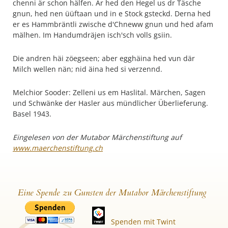
chenni är schon hälfen. Är hed den Hegel us dr Täsche
gnun, hed nen üüftaan und in e Stock gsteckd. Derna hed
er es Hammbräntli zwische d'Chneww gnun und hed afam
mälhen. Im Handumdräjen isch'sch volls gsiin.
Die andren häi zöegseen; aber egghäina hed vun där
Milch wellen nän; nid äina hed si verzennd.
Melchior Sooder: Zelleni us em Haslital. Märchen, Sagen
und Schwänke der Hasler aus mündlicher Überlieferung.
Basel 1943.
Eingelesen von der Mutabor Märchenstiftung auf
www.maerchenstiftung.ch
Eine Spende zu Gunsten der Mutabor Märchenstiftung
Spenden mit Twint