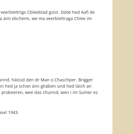
veerblettrigs Cbleeblad gsiin. Dööe hed Aafi de
wa äim ebchemi, we ma veerblettraga Chlee im
hunnd, häissd den dr Man o Chaschper. Brigger
en hed ja schon äini ghäben und hed täich an
 äis probeeren, wee das chunnd, wen i im Sumer es
sel 1943.