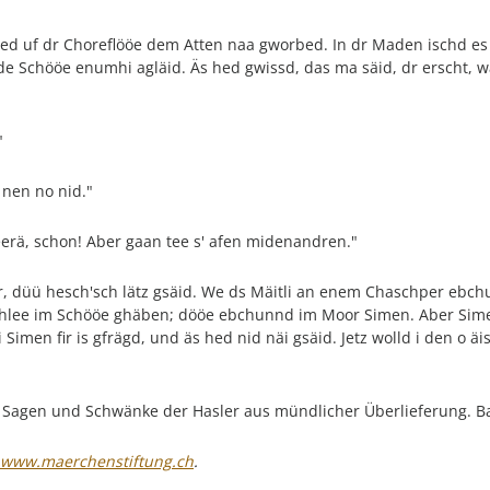
 „hed uf dr Choreflööe dem Atten naa gworbed. In dr Maden ischd es 
e Schööe enumhi agläid. Äs hed gwissd, das ma säid, dr erscht, 
"
 nen no nid."
eerä, schon! Aber gaan tee s' afen midenandren."
er, düü hesch'sch lätz gsäid. We ds Mäitli an enem Chaschper ebc
ga Chlee im Schööe ghäben; dööe ebchunnd im Moor Simen. Aber Sim
 Simen fir is gfrägd, und äs hed nid näi gsäid. Jetz wolld i den o
, Sagen und Schwänke der Hasler aus mündlicher Überlieferung. Ba
www.maerchenstiftung.ch
.