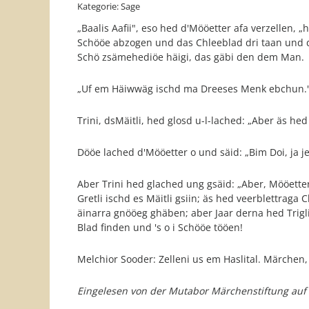
Kategorie: Sage
„Baalis Aafii", eso hed d'Mööetter afa verzellen,
Schööe abzogen und das Chleeblad dri taan und d
Schö zsämehediöe häigi, das gäbi den dem Man.
„Uf em Häiwwäg ischd ma Dreeses Menk ebchun.
Trini, dsMäitli, hed glosd u-l-lached: „Aber äs hed
Dööe lached d'Mööetter o und säid: „Bim Doi, ja j
Aber Trini hed glached ung gsäid: „Aber, Mööett
Gretli ischd es Mäitli gsiin; äs hed veerblettra
äinarra gnööeg ghäben; aber Jaar derna hed Trigli
Blad finden und 's o i Schööe tööen!
Melchior Sooder: Zelleni us em Haslital. Märchen
Eingelesen von der Mutabor Märchenstiftung auf