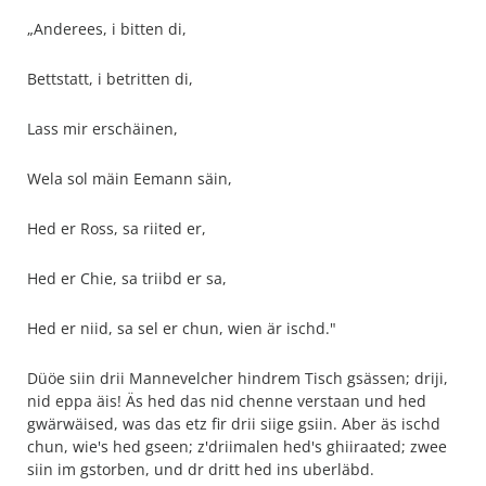
„Anderees, i bitten di,
Bettstatt, i betritten di,
Lass mir erschäinen,
Wela sol mäin Eemann säin,
Hed er Ross, sa riited er,
Hed er Chie, sa triibd er sa,
Hed er niid, sa sel er chun, wien är ischd."
Düöe siin drii Mannevelcher hindrem Tisch gsässen; driji,
nid eppa äis! Äs hed das nid chenne verstaan und hed
gwärwäised, was das etz fir drii siige gsiin. Aber äs ischd
chun, wie's hed gseen; z'driimalen hed's ghiiraated; zwee
siin im gstorben, und dr dritt hed ins uberläbd.