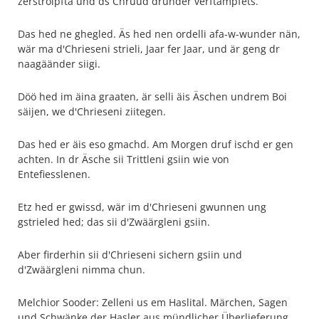
zerstroipfta und ds Chrüüd drunder verftampfets.
Das hed ne ghegled. Äs hed nen ordelli afa-w-wunder nän,
wär ma d'Chrieseni strieli, Jaar fer Jaar, und är geng dr
naagäänder siigi.
Döö hed im äina graaten, är selli äis Äschen undrem Boi
säijen, we d'Chrieseni ziitegen.
Das hed er äis eso gmachd. Am Morgen druf ischd er gen
achten. In dr Äsche sii Trittleni gsiin wie von
Entefiesslenen.
Etz hed er gwissd, wär im d'Chrieseni gwunnen ung
gstrieled hed; das sii d'Zwäärgleni gsiin.
Aber firderhin sii d'Chrieseni sichern gsiin und
d'Zwäärgleni nimma chun.
Melchior Sooder: Zelleni us em Haslital. Märchen, Sagen
und Schwänke der Hasler aus mündlicher Überlieferung.