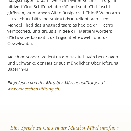
naagschlagen; utaani, weeschti Wiibervelcher sii s' gsiin,
niidverfäänd Schlöönzi; derzöö hed se dr Giid fascht
gfrässen; vum braven Alten üüsigarreti Chind! Wenn arm
Liit sii chun, häi s' ne Stäina i d'Huttelleni taan. Dem
Mandelli hed das unggnad taan; äs hed de drii Techtri
verflööched, und drüüs siin dee drii Mäitleni worden:
d'Schwarzeflöömäitli, ds Engschtlefrewwelli und ds
Gowwliwiibli.
Melchior Sooder: Zelleni us em Haslital. Märchen, Sagen
und Schwänke der Hasler aus mündlicher Überlieferung.
Basel 1943.
Eingelesen von der Mutabor Märchenstiftung auf
www.maerchenstiftung.ch
.
Eine Spende zu Gunsten der Mutabor Märchenstiftung