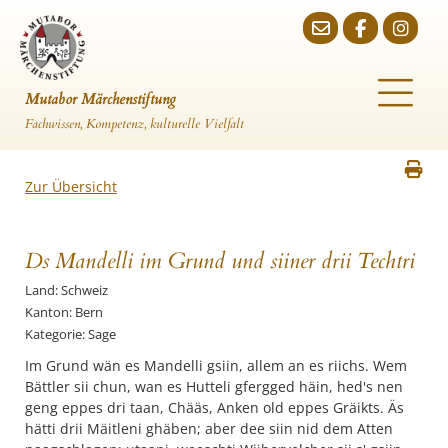
Mutabor Märchenstiftung
Fachwissen, Kompetenz, kulturelle Vielfalt
Zur Übersicht
Ds Mandelli im Grund und siiner drii Techtri
Land: Schweiz
Kanton: Bern
Kategorie: Sage
Im Grund wän es Mandelli gsiin, allem an es riichs. Wem
Bättler sii chun, wan es Hutteli gfergged häin, hed's nen
geng eppes dri taan, Chääs, Anken old eppes Gräikts. Äs
hätti drii Mäitleni ghäben; aber dee siin nid dem Atten