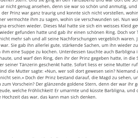
gar nicht genug ansehen, denn sie war so schön und anmutig, und 
r Prinz war ganz traurig und konnte sich nicht vorstellen, wohin s
ner vermochte ihm zu sagen, wohin sie verschwunden sei. Nun wollt
na erschien wieder. Dieses Mal hatte sie sich ein weisses Kleid g
ie wieder gefunden hatte und gab ihr einen schönen Ring. Doch vo
e nicht mehr sah und all seine Nachforschungen vergeblich waren. 
 war. Sie gab ihn allerlei gute, stärkende Sachen, um ihn wieder zu
m ihm eine Suppe zu kochen. Unterdessen tauchte auch Barbligna i
chaute, und warf den Ring, den ihr der Prinz gegeben hatte, in die
er seiner Tänzerin geschenkt hatte. Sofort liess er seine Mutter r
Und die Mutter sagte: «Nun, wer soll dort gewesen sein? Niemand 
nicht sein.» Doch der Prinz bestand darauf, die Magd zu sehen, un
 zum Vorschein? Der glänzende goldene Stern, denn der war ihr 
reude, welche Fröhlichkeit! Er umarmte und küsste Barbligna, und
e Hochzeit das war, das kann man sich denken.