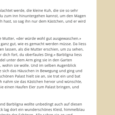
lachtet werde, die kleine Kuh, die sie so sehr
ss du zum Inn hinuntergehen kannst, um den Magen
 hast, so sag ihn nur dem Kästchen, und er wird
ie Mutter, «der würde wohl gut ausgewaschen.»
e ganz gut, wie es gemacht werden müsse. Da liess
n lassen, als die Mutter erschien, um zu sehen,
r dich fort, du oberfaules Ding.» Barbligna liess
ündel unter dem Arm ging sie in den Garten
, wohin sie wolle. Und im selben Augenblick
tzte sich das Häuschen in Bewegung und ging und
önen Palast hielt sie an, sie trat ein und bat
ch nahm sie das Kästchen hervor und wünschte,
sie einen Haufen Eier zum Palast bringen, und
 und Barbligna wollte unbedingt auch auf diesen
ick lag dort ein wunderschönes Kleid, himmelblau
hönste der Schönen. Alle sahen sie an und