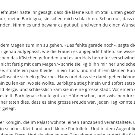
efmutter hatte ihr gesagt, dass die kleine Kuh im Stall unten gesch
 nur, meine Barbligna, sie sollen mich schlachten. Schau nur, da
finden. Nimm es und bewahr es gut auf, und wenn du einen Wunsch
 dem Magen zum Inn zu gehen. «Das fehlte gerade noch», sagte d
ahr genau aufgepasst, wie die Frauen es angepackt hatten; sie wiss
e eben das Kästchen gefunden und es am Hals herunter verschwinde
 nicht fertig mit dem Magen?» schrie sie, «gib ihn mir her und sche
se, stopfte ein paar Kleider in ein Tuch, und mit ihrem kleinen B
 wünschte sich ein gläsernes Haus und dass sie damit gehen könne
n zu lenken, wo sie wollte. Barbligna stieg hinein und sofort se
erge, und schliesslich kam sie in eine grosse Stadt. Vor einem sch
estellt. Barbligna schaute gut zur Hühnerschar, und zwischendur
hner taten dies, dass es eine grosse Freude war. Jeden Tag konnte 
r gelegt.
er Königin, die im Palast wohnte, einen Tanzabend veranstaltete,
ein schönes Kleid und auch kleine Pantoffeln. Und in dem Augenbl
oldenen Stern. Und sie ging an den Tanzabend und war dort die Sc