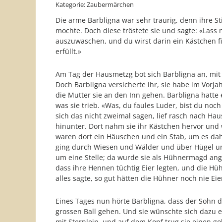
Kategorie: Zaubermärchen
Die arme Barbligna war sehr traurig, denn ihre Sti
mochte. Doch diese tröstete sie und sagte: «Lass
auszuwaschen, und du wirst darin ein Kästchen 
erfüllt.»
Am Tag der Hausmetzg bot sich Barbligna an, mit
Doch Barbligna versicherte ihr, sie habe im Vorj
die Mutter sie an den Inn gehen. Barbligna hatt
was sie trieb. «Was, du faules Luder, bist du noch
sich das nicht zweimal sagen, lief rasch nach Hau
hinunter. Dort nahm sie ihr Kästchen hervor und
waren dort ein Häuschen und ein Stab, um es dahi
ging durch Wiesen und Wälder und über Hügel und B
um eine Stelle; da wurde sie als Hühnermagd ang
dass ihre Hennen tüchtig Eier legten, und die Hü
alles sagte, so gut hätten die Hühner noch nie Eie
Eines Tages nun hörte Barbligna, dass der Sohn d
grossen Ball gehen. Und sie wünschte sich dazu 
mit Sternlein, und auf dem Kopf trug sie einen g