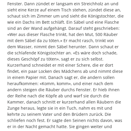
Fenster. Dann zündet er langsam ein Streichholz an und
sieht eine Kerze auf einem Tisch stehen, zündet diese an,
schaut sich im Zimmer um und sieht die Königstochter, die
wie ein Dachs im Bett schläft. Ein Säbel und eine Flasche
sind an der Wand aufgehängt. Darauf steht geschrieben:
«Wer aus dieser Flasche trinkt, hat den Mut, 500 Räuber
mit dem Säbel da zu töten.» Er macht rasch, trinkt von
dem Wasser, nimmt den Säbel herunter. Dann schaut er
die schlafende Königstochter an. «Es wäre doch schade,
dieses Geschöpf zu töten», sagt er zu sich selbst.
Kurzerhand schneidet er mit einer Schere, die er dort
findet, ein paar Locken des Mädchens ab und nimmt diese
in einem Papier mit. Danach sagt er, die andern sollen
heraufkommen: «Komm, komm», und einer nach dem
andern steigen die Räuber durchs Fenster. Er hieb ihnen
der Reihe nach die Köpfe ab und warf sie durch die
Kammer, danach schnitt er kurzerhand allen Räubern die
Zunge heraus, legte sie in ein Tuch, nahm es mit und
kehrte zu seinem Vater und den Brüdern zurück. Die
schliefen noch fest. Er sagte den Seinen nichts davon, was
er in der Nacht gemacht hatte. Sie gingen weiter und