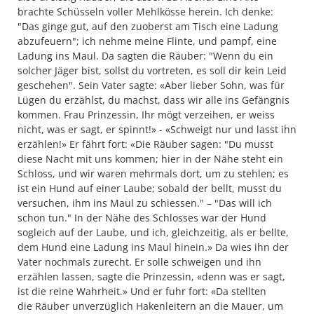
brachte Schüsseln voller Mehlkösse herein. Ich denke:
"Das ginge gut, auf den zuoberst am Tisch eine Ladung
abzufeuern"; ich nehme meine Flinte, und pampf, eine
Ladung ins Maul. Da sagten die Räuber: "Wenn du ein
solcher Jäger bist, sollst du vortreten, es soll dir kein Leid
geschehen". Sein Vater sagte: «Aber lieber Sohn, was für
Lügen du erzählst, du machst, dass wir alle ins Gefängnis
kommen. Frau Prinzessin, Ihr mögt verzeihen, er weiss
nicht, was er sagt, er spinnt!» - «Schweigt nur und lasst ihn
erzählen!» Er fährt fort: «Die Räuber sagen: "Du musst
diese Nacht mit uns kommen; hier in der Nähe steht ein
Schloss, und wir waren mehrmals dort, um zu stehlen; es
ist ein Hund auf einer Laube; sobald der bellt, musst du
versuchen, ihm ins Maul zu schiessen." – "Das will ich
schon tun." In der Nähe des Schlosses war der Hund
sogleich auf der Laube, und ich, gleichzeitig, als er bellte,
dem Hund eine Ladung ins Maul hinein.» Da wies ihn der
Vater nochmals zurecht. Er solle schweigen und ihn
erzählen lassen, sagte die Prinzessin, «denn was er sagt,
ist die reine Wahrheit.» Und er fuhr fort: «Da stellten
die Räuber unverzüglich Hakenleitern an die Mauer, um