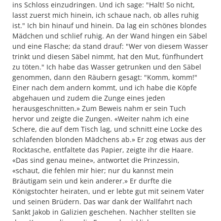
ins Schloss einzudringen. Und ich sage: "Halt! So nicht,
lasst zuerst mich hinein, ich schaue nach, ob alles ruhig
ist." Ich bin hinauf und hinein. Da lag ein schönes blondes
Mädchen und schlief ruhig. An der Wand hingen ein Säbel
und eine Flasche; da stand drauf: "Wer von diesem Wasser
trinkt und diesen Säbel nimmt, hat den Mut, fünfhundert
zu töten." Ich habe das Wasser getrunken und den Säbel
genommen, dann den Räubern gesagt: "Komm, komm!"
Einer nach dem andern kommt, und ich habe die Köpfe
abgehauen und zudem die Zunge eines jeden
herausgeschnitten.» Zum Beweis nahm er sein Tuch
hervor und zeigte die Zungen. «Weiter nahm ich eine
Schere, die auf dem Tisch lag, und schnitt eine Locke des
schlafenden blonden Mädchens ab.» Er zog etwas aus der
Rocktasche, entfaltete das Papier, zeigte ihr die Haare.
«Das sind genau meine», antwortet die Prinzessin,
«schaut, die fehlen mir hier; nur du kannst mein
Bräutigam sein und kein anderer.» Er durfte die
Königstochter heiraten, und er lebte gut mit seinem Vater
und seinen Brüdern. Das war dank der Wallfahrt nach
Sankt Jakob in Galizien geschehen. Nachher stellten sie