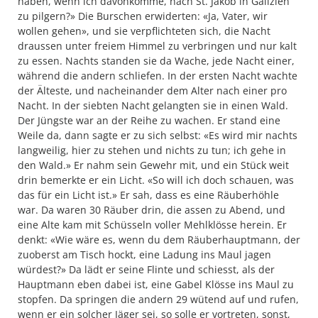
haben, wenn ich davonkomme, nach St. Jakob in Galizien
zu pilgern?» Die Burschen erwiderten: «Ja, Vater, wir
wollen gehen», und sie verpflichteten sich, die Nacht
draussen unter freiem Himmel zu verbringen und nur kalt
zu essen. Nachts standen sie da Wache, jede Nacht einer,
während die andern schliefen. In der ersten Nacht wachte
der Älteste, und nacheinander dem Alter nach einer pro
Nacht. In der siebten Nacht gelangten sie in einen Wald.
Der Jüngste war an der Reihe zu wachen. Er stand eine
Weile da, dann sagte er zu sich selbst: «Es wird mir nachts
langweilig, hier zu stehen und nichts zu tun; ich gehe in
den Wald.» Er nahm sein Gewehr mit, und ein Stück weit
drin bemerkte er ein Licht. «So will ich doch schauen, was
das für ein Licht ist.» Er sah, dass es eine Räuberhöhle
war. Da waren 30 Räuber drin, die assen zu Abend, und
eine Alte kam mit Schüsseln voller Mehlklösse herein. Er
denkt: «Wie wäre es, wenn du dem Räuberhauptmann, der
zuoberst am Tisch hockt, eine Ladung ins Maul jagen
würdest?» Da lädt er seine Flinte und schiesst, als der
Hauptmann eben dabei ist, eine Gabel Klösse ins Maul zu
stopfen. Da springen die andern 29 wütend auf und rufen,
wenn er ein solcher Jäger sei, so solle er vortreten, sonst,