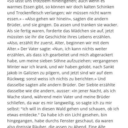
«So lasst uns trotzdem hineingehen; auch wenn es
warmes Essen gibt, so können wir doch kalten Schinken
und Trockenfleisch verlangen; wir müssen nicht warm
essen.» - «Also gehen wir hinein», sagten die andern
Brüder, und sie gingen. Da assen und tranken sie wacker.
Als sie fertig waren, forderte das Mädchen sie auf, jetzt
müssten sie ihr die Geschichte ihres Lebens erzählen.
«Also, erzählt Ihr zuerst, Alter, beginnen wir mit dem
Alter.» Der Vater sagte: «Nun, ich kann nichts weiter
erzählen, als dass ich gearbeitet und mich abgerackert
habe, um meine sieben Söhne aufzuziehen; vergangenen
Winter war ich krank, und wir haben gelobt, nach Sankt
Jakob in Galizien zu pilgern, und jetzt sind wir auf dem
Rückweg; sonst weiss ich nichts zu berichten.» Und
dasselbe sagten alle andern Brüder. Der Siebte erzählte
dasselbe wie die andern, ausser: «In jener Nacht, als ich
Wache stand, während mein Vater und meine Brüder
schliefen, da war es mir langweilig, so sagte ich zu mir
selbst: "Ich will in diesen Wald gehen und schauen, ob ich
etwas entdecke." Da habe ich ein Licht gesehen, bin
hingegangen, habe durchs Fenster geschaut, da waren
also dreissig Räuber, die assen zu Abend. Eine Alte