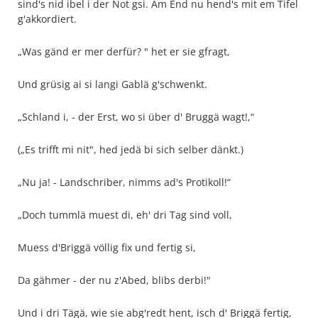
sind's nid ibel i der Not gsi. Am End nu hend's mit em Tifel
g'akkordiert.
„Was gänd er mer derfür? " het er sie gfragt,
Und grüsig ai si langi Gablä g'schwenkt.
„Schland i, - der Erst, wo si über d' Bruggä wagt!,“
(„Es trifft mi nit", hed jedä bi sich selber dänkt.)
„Nu ja! - Landschriber, nimms ad's Protikoll!“
„Doch tummlä muest di, eh' dri Tag sind voll,
Muess d'Briggä völlig fix und fertig si,
Da gähmer - der nu z'Abed, blibs derbi!"
Und i dri Tägä, wie sie abg'redt hent, isch d' Briggä fertig,