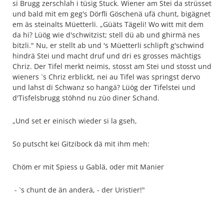
si Brugg zerschlah i tüsig Stuck. Wiener am Stei da strüsset
und bald mit em geg's Dörfli Göschenä ufä chunt, bigägnet
em äs steinalts Müetterli. „Güäts Tägeli! Wo witt mit dem
da hi? Lüög wie d'schwitzist; stell dü ab und ghirmä nes
bitzli." Nu, er stellt ab und 's Müetterli schlipft g'schwind
hindrä Stei und macht druf und dri es grosses mächtigs
Chriz. Der Tifel merkt neimis, stosst am Stei und stosst und
wieners `s Chriz erblickt, nei au Tifel was springst dervo
und lahst di Schwanz so hangä? Lüög der Tifelstei und
d'Tisfelsbrugg stöhnd nu züo diner Schand.
„Und set er einisch wieder si la gseh,
So putscht kei Gitzibock dä mit ihm meh:
Chöm er mit Spiess u Gablä, oder mit Manier
- `s chunt de än anderä, - der Uristier!"