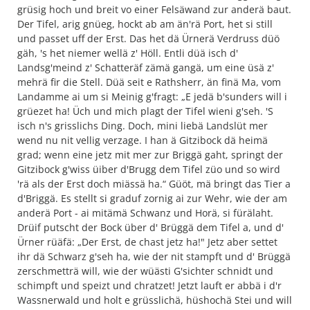
grüsig hoch und breit vo einer Felsäwand zur anderä baut.
Der Tifel, arig gnüeg, hockt ab am än'rä Port, het si still
und passet uff der Erst. Das het dä Ürnerä Verdruss düö
gäh, 's het niemer wellä z' Höll. Entli düä isch d'
Landsg'meind z' Schatteräf zämä gangä, um eine üsä z'
mehrä fir die Stell. Düä seit e Rathsherr, än finä Ma, vom
Landamme ai um si Meinig g'fragt: „E jedä b'sunders will i
grüezet ha! Üch und mich plagt der Tifel wieni g'seh. 'S
isch n's grisslichs Ding. Doch, mini liebä Landslüt mer
wend nu nit vellig verzage. I han ä Gitzibock dä heimä
grad; wenn eine jetz mit mer zur Briggä gaht, springt der
Gitzibock g'wiss üiber d'Brugg dem Tifel züo und so wird
'rä als der Erst doch miässä ha.“ Güöt, mä bringt das Tier a
d'Briggä. Es stellt si graduf zornig ai zur Wehr, wie der am
anderä Port - ai mitämä Schwanz und Horä, si fürälaht.
Drüif putscht der Bock über d' Brüggä dem Tifel a, und d'
Ürner rüäfä: „Der Erst, de chast jetz ha!" Jetz aber settet
ihr dä Schwarz g'seh ha, wie der nit stampft und d' Brüggä
zerschmetträ will, wie der wüästi G'sichter schnidt und
schimpft und speizt und chratzet! Jetzt lauft er abbä i d'r
Wassnerwald und holt e grüsslichä, hüshochä Stei und will