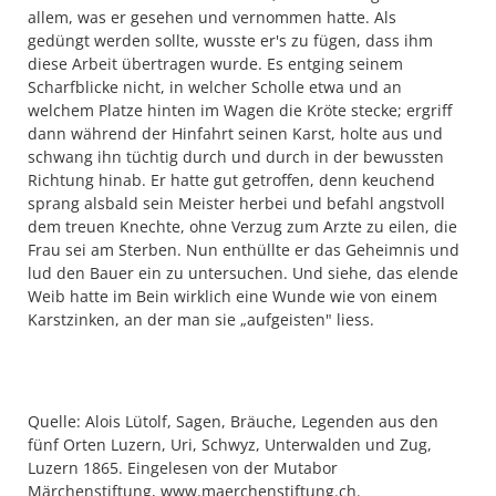
allem, was er gesehen und vernommen hatte. Als
gedüngt werden sollte, wusste er's zu fügen, dass ihm
diese Arbeit übertragen wurde. Es entging seinem
Scharfblicke nicht, in welcher Scholle etwa und an
welchem Platze hinten im Wagen die Kröte stecke; ergriff
dann während der Hinfahrt seinen Karst, holte aus und
schwang ihn tüchtig durch und durch in der bewussten
Richtung hinab. Er hatte gut getroffen, denn keuchend
sprang alsbald sein Meister herbei und befahl angstvoll
dem treuen Knechte, ohne Verzug zum Arzte zu eilen, die
Frau sei am Sterben. Nun enthüllte er das Geheimnis und
lud den Bauer ein zu untersuchen. Und siehe, das elende
Weib hatte im Bein wirklich eine Wunde wie von einem
Karstzinken, an der man sie „aufgeisten" liess.
Quelle: Alois Lütolf, Sagen, Bräuche, Legenden aus den
fünf Orten Luzern, Uri, Schwyz, Unterwalden und Zug,
Luzern 1865. Eingelesen von der Mutabor
Märchenstiftung, www.maerchenstiftung.ch.