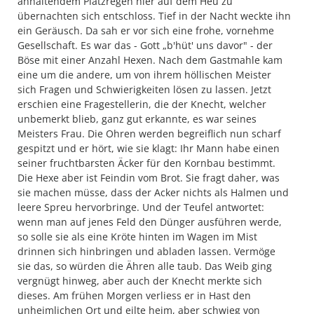
anhaltendem Platzregen hier auf dem Heu zu
übernachten sich entschloss. Tief in der Nacht weckte ihn
ein Geräusch. Da sah er vor sich eine frohe, vornehme
Gesellschaft. Es war das - Gott „b'hüt' uns davor" - der
Böse mit einer Anzahl Hexen. Nach dem Gastmahle kam
eine um die andere, um von ihrem höllischen Meister
sich Fragen und Schwierigkeiten lösen zu lassen. Jetzt
erschien eine Fragestellerin, die der Knecht, welcher
unbemerkt blieb, ganz gut erkannte, es war seines
Meisters Frau. Die Ohren werden begreiflich nun scharf
gespitzt und er hört, wie sie klagt: Ihr Mann habe einen
seiner fruchtbarsten Äcker für den Kornbau bestimmt.
Die Hexe aber ist Feindin vom Brot. Sie fragt daher, was
sie machen müsse, dass der Acker nichts als Halmen und
leere Spreu hervorbringe. Und der Teufel antwortet:
wenn man auf jenes Feld den Dünger ausführen werde,
so solle sie als eine Kröte hinten im Wagen im Mist
drinnen sich hinbringen und abladen lassen. Vermöge
sie das, so würden die Ähren alle taub. Das Weib ging
vergnügt hinweg, aber auch der Knecht merkte sich
dieses. Am frühen Morgen verliess er in Hast den
unheimlichen Ort und eilte heim, aber schwieg von