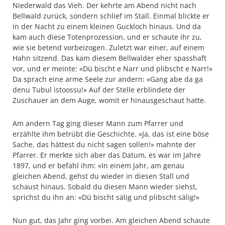
Niederwald das Vieh. Der kehrte am Abend nicht nach
Bellwald zurück, sondern schlief im Stall. Einmal blickte er
in der Nacht zu einem kleinen Guckloch hinaus. Und da
kam auch diese Totenprozession, und er schaute ihr zu,
wie sie betend vorbeizogen. Zuletzt war einer, auf einem
Hahn sitzend. Das kam diesem Bellwalder eher spasshaft
vor, und er meinte: «Dü bischt e Narr und plibscht e Narr!»
Da sprach eine arme Seele zur andern: «Gang abe da ga
denu Tubul istoossu!» Auf der Stelle erblindete der
Zuschauer an dem Auge, womit er hinausgeschaut hatte.
Am andern Tag ging dieser Mann zum Pfarrer und
erzählte ihm betrübt die Geschichte. «Ja, das ist eine böse
Sache, das hättest du nicht sagen sollen!» mahnte der
Pfarrer. Er merkte sich aber das Datum, es war im Jahre
1897, und er befahl ihm: «In einem Jahr, am genau
gleichen Abend, gehst du wieder in diesen Stall und
schaust hinaus. Sobald du diesen Mann wieder siehst,
sprichst du ihn an: «Dü bischt sälig und plibscht sälig!»
Nun gut, das Jahr ging vorbei. Am gleichen Abend schaute