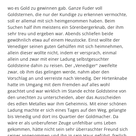
wo es Gold zu gewinnen gab. Ganze Fuder voll
Goldsternen, die nur der Kundige zu erkennen vermochte,
soll er allemal mit sich heimgenommen haben. Beim
Suchen half ihm meistens ein Sörenbergerknab, der ihm
sehr treu und ergeben war. Abends schliefen beide
gewöhnlich etwa auf einem Heustocke. Einst wollte der
Venediger seinen guten Gehülfen mit sich heimnehmen,
allein dieser wollte nicht, indem er versprach, einmal
allein und zwar mit einer Ladung selbstgesuchter
Goldsteine dahin zu reisen. Der „Venediger" zweifelte
zwar, ob ihm das gelingen werde, nahm aber den
Vorschlag an und verreiste nach Venedig. Der Hirtenknabe
hatte im Umgang mit dem Fremden auf alles wohl
geachtet und war wirklich im Stande echte Goldsteine von
den unechten zu unterscheiden, aber das Ausscheiden
des edlen Metalles war ihm Geheimnis. Mit einer schönen
Ladung machte er sich eines Tages auf den Weg, gelangte
bis Venedig und dort ins Quartier der Goldmacher. Da
wäre er als unberufener Zeuge unfehlbar ums Leben
gekommen, hätte nicht sein sehr überraschter Freund sich
seiner angenommen und ihn in sein Haus geführt, freilich