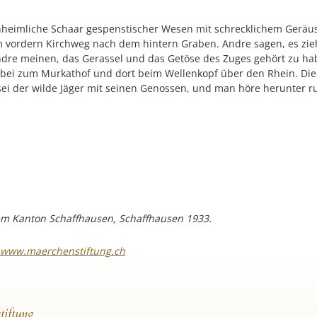
 unheimliche Schaar gespenstischer Wesen mit schrecklichem Gerä
om vordern Kirchweg nach dem hintern Graben. Andre sagen, es zieh
ndre meinen, das Gerassel und das Getöse des Zuges gehört zu hab
rbei zum Murkathof und dort beim Wellenkopf über den Rhein. Di
 sei der wilde Jäger mit seinen Genossen, und man höre herunter 
em Kanton Schaffhausen, Schaffhausen 1933.
www.maerchenstiftung.ch
tiftung