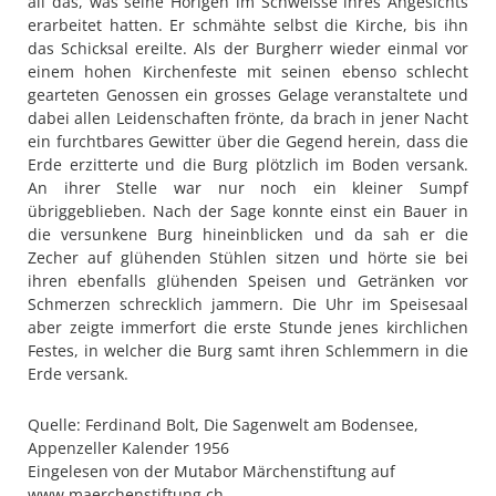
all das, was seine Hörigen im Schweisse ihres Angesichts
erarbeitet hatten. Er schmähte selbst die Kirche, bis ihn
das Schicksal ereilte. Als der Burgherr wieder einmal vor
einem hohen Kirchenfeste mit seinen ebenso schlecht
gearteten Genossen ein grosses Gelage veranstaltete und
dabei allen Leidenschaften frönte, da brach in jener Nacht
ein furchtbares Gewitter über die Gegend herein, dass die
Erde erzitterte und die Burg plötzlich im Boden versank.
An ihrer Stelle war nur noch ein kleiner Sumpf
übriggeblieben. Nach der Sage konnte einst ein Bauer in
die versunkene Burg hineinblicken und da sah er die
Zecher auf glühenden Stühlen sitzen und hörte sie bei
ihren ebenfalls glühenden Speisen und Getränken vor
Schmerzen schrecklich jammern. Die Uhr im Speisesaal
aber zeigte immerfort die erste Stunde jenes kirchlichen
Festes, in welcher die Burg samt ihren Schlemmern in die
Erde versank.
Quelle: Ferdinand Bolt, Die Sagenwelt am Bodensee,
Appenzeller Kalender 1956
Eingelesen von der Mutabor Märchenstiftung auf
www.maerchenstiftung.ch