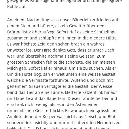
gesegnetes Brot, sogenanntes Agathenbrot, und gesegnete
Kohle auf.
An einem Nachmittag sass unser Bäuerlein zufrieden auf
einem Stein und hütete, als ein Gewitter über dem
Brünnelistock heraufzog. Sofort rief es seine Schützlinge
zusammen und schlüpfte mit ihnen in die niedere Hütte.
Es war höchste Zeit, denn schon brach ein wahres
Unwetter los. Der Hirte dankte Gott, dass er unter Dach
war, und überzählte nochmals seine Geissen. Zum
grössten Schrecken fehlte die schönste, die am meisten
Milch gab. Sofort lief er hinaus, um sie zu suchen. Als er
um die Hütte bog, sah er weit unten eine weisse Gestalt,
welche die Vermisste fortführte. Wütend und doch mit
geheimem Grauen verfolgte er die Gestalt. Der Weisse
band das Tier an eine Tanne, kletterte katzenflink hinauf
und lauerte auf das Bäuerlein. Dieses rannte herbei und
erschrak nicht wenig, als es in den Ästen einen
unheimlichen Geist erblickte. Es war auch ein grässlicher
Anblick, denn der Körper war nicht aus Fleisch und Blut,
sondern durchsichtig und nur mit flatternden Hemdfetzen
bekleidet. Das Scheusslichste waren aber die langen,