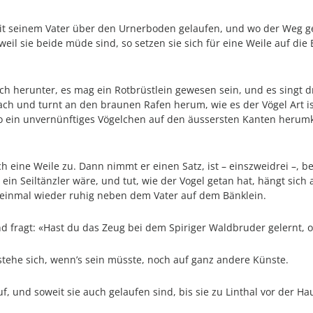
it seinem Vater über den Urnerboden gelaufen, und wo der Weg ge
eil sie beide müde sind, so setzen sie sich für eine Weile auf d
ach herunter, es mag ein Rotbrüstlein gewesen sein, und es singt dr
und turnt an den braunen Rafen herum, wie es der Vögel Art ist.
so ein unvernünftiges Vögelchen auf den äussersten Kanten herum
 eine Weile zu. Dann nimmt er einen Satz, ist – einszweidrei –, b
er ein Seiltänzler wäre, und tut, wie der Vogel getan hat, hängt si
f einmal wieder ruhig neben dem Vater auf dem Bänklein.
nd fragt: «Hast du das Zeug bei dem Spiriger Waldbruder gelernt, 
rstehe sich, wenn’s sein müsste, noch auf ganz andere Künste.
uf, und soweit sie auch gelaufen sind, bis sie zu Linthal vor der H