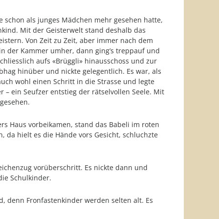
sie schon als junges Mädchen mehr gesehen hatte,
nkind. Mit der Geisterwelt stand deshalb das
istern. Von Zeit zu Zeit, aber immer nach dem
gt in der Kammer umher, dann ging’s treppauf und
chliesslich aufs «Brüggli» hinausschoss und zur
hag hinüber und nickte gelegentlich. Es war, als
uch wohl einen Schritt in die Strasse und legte
 ein Seufzer entstieg der rätselvollen Seele. Mit
 gesehen.
ers Haus vorbeikamen, stand das Babeli im roten
da hielt es die Hände vors Gesicht, schluchzte
Leichenzug vorüberschritt. Es nickte dann und
die Schulkinder.
, denn Fronfastenkinder werden selten alt. Es