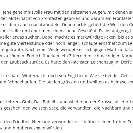
ms, jene geheimnisvolle Frau mit den seltsamen Augen, mit denen 
in der Mitternacht von Fronfasten geboren und darum ein Fronfaste
te es denn auch nachtwandeln. Denn nachts gehört die Welt den Ge
s sonst stille und eher menschenscheue Geschöpf. Es lief aufgere
 Keller etwas suchen. Dabei machte es merkwürdige Faxen, bis es s
ine gute Viertelstunde oder noch länger, schaute ernsthaft zum Leb
cht getraute. Nach einer Weile wendete es sich gegen Matt zu, tat a
n zu können. Endlich überkam ein Zittern den schmächtigen Körper –
f den Laubsack zurück. Es hatte den nächsten Leichenzug im Dorfe
t in später Winternacht noch von Engi heim. Wie sie bei des Geiss
em Schneehaufen. Die beiden grüssten und wollten es heimweisen, 
des Lehrers Grab. Das Babeli stand wieder an der Strasse, als der 
alles gesehen: den weissen Sarg, die Verwandten, die Nachbarn und 
uf den Friedhof. Niemand verwunderte sich über seinen frühen Tod
 an- und hinübergezogen würden.