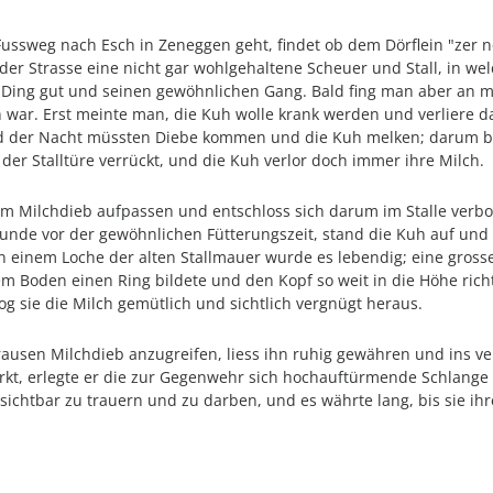
ussweg nach Esch in Zeneggen geht, findet ob dem Dörflein "zer 
r Strasse eine nicht gar wohlgehaltene Scheuer und Stall, in wel
 Ding gut und seinen gewöhnlichen Gang. Bald fing man aber an m
 war. Erst meinte man, die Kuh wolle krank werden und verliere da
 der Nacht müssten Diebe kommen und die Kuh melken; darum beg
er Stalltüre verrückt, und die Kuh verlor doch immer ihre Milch.
dem Milchdieb aufpassen und entschloss sich darum im Stalle verb
tunde vor der gewöhnlichen Fütterungszeit, stand die Kuh auf und
 In einem Loche der alten Stallmauer wurde es lebendig; eine gros
em Boden einen Ring bildete und den Kopf so weit in die Höhe ric
sog sie die Milch gemütlich und sichtlich vergnügt heraus.
grausen Milchdieb anzugreifen, liess ihn ruhig gewähren und ins 
ärkt, erlegte er die zur Gegenwehr sich hochauftürmende Schlang
sichtbar zu trauern und zu darben, und es währte lang, bis sie ih