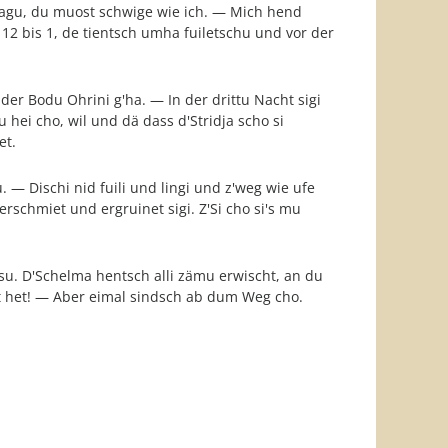
hlagu, du muost schwige wie ich. — Mich hend
 12 bis 1, de tientsch umha fuiletschu und vor der
der Bodu Ohrini g'ha. — In der drittu Nacht sigi
u hei cho, wil und dä dass d'Stridja scho si
et.
 — Dischi nid fuili und lingi und z'weg wie ufe
rschmiet und ergruinet sigi. Z'Si cho si's mu
ssu. D'Schelma hentsch alli zämu erwischt, an du
ot het! — Aber eimal sindsch ab dum Weg cho.