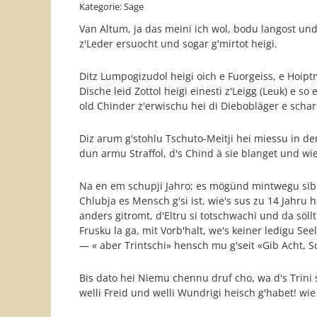
Kategorie: Sage
Van Altum, ja das meini ich wol, bodu langost und 
z'Leder ersuocht und sogar g'mirtot heigi.
Ditz Lumpogizudol heigi oich e Fuorgeiss, e Hoipt
Dische leid Zottol heigi einesti z'Leigg (Leuk) e so
old Chinder z'erwischu hei di Diebobläger e scha
Diz arum g'stohlu Tschuto-Meitji hei miessu in de
dun armu Straffol, d's Chind ä sie blanget und wie 
Na en em schupji Jahro; es mögünd mintwegu sibni si
Chlubja es Mensch g'si ist, wie's sus zu 14 Jahru 
anders gitromt, d'Eltru si totschwachi und da söll
Frusku la ga, mit Vorb'halt, we's keiner ledigu S
— « aber Trintschi» hensch mu g'seit «Gib Acht, Sc
Bis dato hei Niemu chennu druf cho, wa d's Trini
welli Freid und welli Wundrigi heisch g'habet! wie 