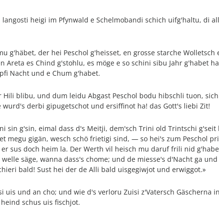
langosti heigi im Pfynwald e Schelmobandi schich uifg'haltu, di all
mu g'häbet, der hei Peschol g'heisset, en grosse starche Wolletsch
 en Areta es Chind g'stohlu, es möge e so schini sibu Jahr g'habet ha
rpfi Nacht und e Chum g'habet.
r Hili blibu, und dum leidu Abgast Peschol bodu hibschli tuon, sic
wurd's derbi gipugetschot und ersiffinot ha! das Gott's liebi Zit!
n g'sin, eimal dass d's Meitji, dem'sch Trini old Trintschi g'seit h
het megu gigän, wesch schö frietigi sind, — so hei's zum Peschol pr
t er sus doch heim la. Der Werth vil heisch mu daruf frili nid g'hab
eel welle säge, wanna dass's chome; und de miesse's d'Nacht ga und
hieri bald! Sust hei der de Alli bald uisgegiwjot und erwiggot.»
 si uis und an cho; und wie d's verloru Zuisi z'Vatersch Gäscherna
heind schus uis fischjot.