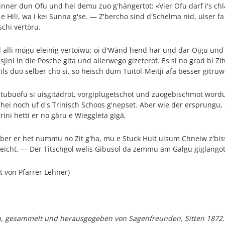
hinner dun Ofu und hei demu zuo g'hängertot: «Vier Ofu darf i's c
 Hili, wa i kei Sunna g'se. — Z'bercho sind d'Schelma nid, uiser fa
schi vertöru.
id alli mögu eleinig vertoiwu; oi d'Wänd hend har und dar Oigu und 
sjini in die Posche gita und allerwego gizeterot. Es si no grad bi Zit
Wils duo selber cho si, so heisch dum Tuitol-Meitji afa besser gitruw
tubuofu si uisgitädrot, vorgiplugetschot und zuogebischmot wordu.
hei noch uf d's Trinisch Schoos g'nepset. Aber wie der ersprungu, e
rini hetti er no gäru e Wieggleta gigä,
 aber er het nummu no Zit g'ha, mu e Stuck Huit uisum Chneiw z'bi
'gheicht. — Der Titschgol welis Gibusol da zemmu am Galgu giglang
lt von Pfarrer Lehner)
gen, gesammelt und herausgegeben von Sagenfreunden, Sitten 1872.