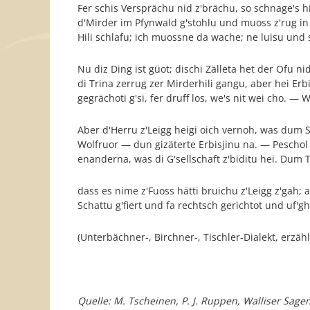
Fer schis Versprächu nid z'brächu, so schnage's 
d'Mirder im Pfynwald g'stohlu und muoss z'rug in e
Hili schlafu; ich muossne da wache; ne luisu und 
Nu diz Ding ist güot; dischi Zälleta het der Ofu n
di Trina zerrug zer Mirderhili gangu, aber hei Erbi
gegrächoti g'si, fer druff los, we's nit wei cho. — 
Aber d'Herru z'Leigg heigi oich vernoh, was dum S
Wolfruor — dun gizäterte Erbisjinu na. — Peschol 
enanderna, was di G'sellschaft z'biditu hei. Dum T
dass es nime z'Fuoss hätti bruichu z'Leigg z'gah;
Schattu g'fiert und fa rechtsch gerichtot und uf
(Unterbächner-, Birchner-, Tischler-Dialekt, erzäh
Quelle: M. Tscheinen, P. J. Ruppen, Walliser Sa