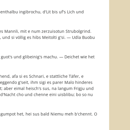
enthalbu ingibrochu, d'Lit bis uf's Lich und
 es Mannli, mit e num zerzuisotun Strubolgrind.
, und si völlig es hibs Meitolti g'si. — Udla Buobu
h guot's und glibeinig's machu. — Deichet wie het
end, afa si es Schnari, e stattliche Täfer, e
ieggendo g'seit, ihm sigi es parer Malo hinderes
et; aber eimal heisch's sus, na langum Frigju und
 d'Nacht cho und chenne eini uisblibu; bo so nu
 ingumpot het, hei sus bald Niemu meh b'chennt. O