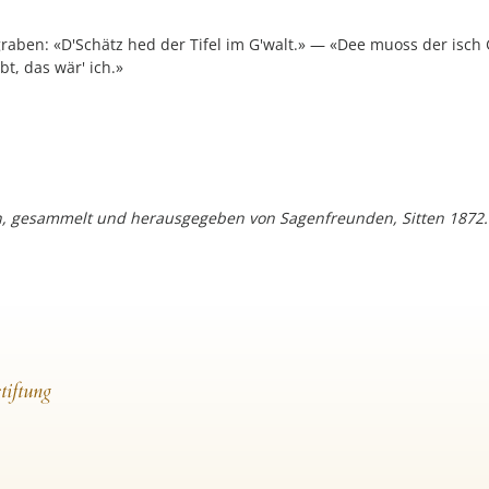
aben: «D'Schätz hed der Tifel im G'walt.» — «Dee muoss der isch 
bt, das wär' ich.»
gen, gesammelt und herausgegeben von Sagenfreunden, Sitten 1872
tiftung