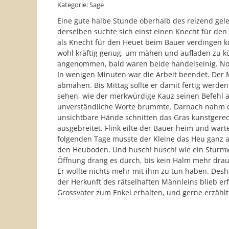
Kategorie: Sage
Eine gute halbe Stunde oberhalb des reizend gele
derselben suchte sich einst einen Knecht für de
als Knecht für den Heuet beim Bauer verdingen kö
wohl kräftig genug, um mähen und aufladen zu kön
angenommen, bald waren beide handelseinig. Noc
In wenigen Minuten war die Arbeit beendet. Der M
abmähen. Bis Mittag sollte er damit fertig werden
sehen, wie der merkwürdige Kauz seinen Befehl a
unverständliche Worte brummte. Darnach nahm er
unsichtbare Hände schnitten das Gras kunstgerec
ausgebreitet. Flink eilte der Bauer heim und wart
folgenden Tage musste der Kleine das Heu ganz a
den Heuboden. Und husch! husch! wie ein Sturmwi
Öffnung drang es durch, bis kein Halm mehr drau
Er wollte nichts mehr mit ihm zu tun haben. Des
der Herkunft des rätselhaften Männleins blieb e
Grossvater zum Enkel erhalten, und gerne erzählt