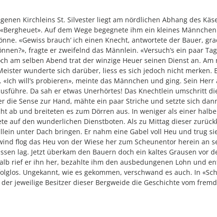
genen Kirchleins St. Silvester liegt am nördlichen Abhang des Kä
n «Bergheuet». Auf dem Wege begegnete ihm ein kleines Männchen m
nne. «Gewiss brauch’ ich einen Knecht, antwortete der Bauer, grad
nen?», fragte er zweifelnd das Männlein. «Versuch’s ein paar Tage
h am selben Abend trat der winzige Heuer seinen Dienst an. Am n
eister wunderte sich darüber, liess es sich jedoch nicht merken. 
. «Ich will’s probieren», meinte das Männchen und ging. Sein Herr 
usführe. Da sah er etwas Unerhörtes! Das Knechtlein umschritt di
 die Sense zur Hand, mähte ein paar Striche und setzte sich dan
ht ab und breiteten es zum Dörren aus. In weniger als einer hal
ete auf den wunderlichen Dienstboten. Als zu Mittag dieser zurück
llein unter Dach bringen. Er nahm eine Gabel voll Heu und trug 
nd flog das Heu von der Wiese her zum Scheunentor herein an sei
ssen lag. Jetzt überkam den Bauern doch ein kaltes Grausen vor d
halb rief er ihn her, bezahlte ihm den ausbedungenen Lohn und en
rfolglos. Ungekannt, wie es gekommen, verschwand es auch. In «S
 der jeweilige Besitzer dieser Bergweide die Geschichte vom frem