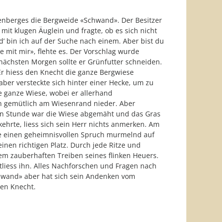
senberges die Bergweide «Schwand». Der Besitzer
it klugen Äuglein und fragte, ob es sich nicht
’ bin ich auf der Suche nach einem. Aber bist du
 mit mir», flehte es. Der Vorschlag wurde
ächsten Morgen sollte er Grünfutter schneiden.
Er hiess den Knecht die ganze Bergwiese
aber versteckte sich hinter einer Hecke, um zu
e ganze Wiese, wobei er allerhand
n gemütlich am Wiesenrand nieder. Aber
ben Stunde war die Wiese abgemäht und das Gras
kehrte, liess sich sein Herr nichts anmerken. Am
sie einen geheimnisvollen Spruch murmelnd auf
nen richtigen Platz. Durch jede Ritze und
em zauberhaften Treiben seines flinken Heuers.
tliess ihn. Alles Nachforschen und Fragen nach
chwand» aber hat sich sein Andenken vom
den Knecht.