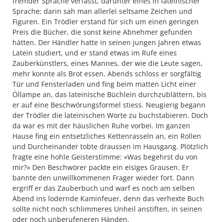
fremder Sprache verfasst, darunter eines in lateinischer
Sprache; darin sah man allerlei seltsame Zeichen und
Figuren. Ein Trödler erstand für sich um einen geringen
Preis die Bücher, die sonst keine Abnehmer gefunden
hätten. Der Händler hatte in seinen jungen Jahren etwas
Latein studiert, und er stand etwas im Rufe eines
Zauberkünstlers, eines Mannes, der wie die Leute sagen,
mehr konnte als Brot essen. Abends schloss er sorgfältig
Tür und Fensterladen und fing beim matten Licht einer
Öllampe an, das lateinische Büchlein durchzublättern, bis
er auf eine Beschwörungsformel stiess. Neugierig begann
der Trödler die lateinischen Worte zu buchstabieren. Doch
da war es mit der häuslichen Ruhe vorbei. Im ganzen
Hause fing ein entsetzliches Kettenrasseln an, ein Rollen
und Durcheinander tobte draussen im Hausgang. Plötzlich
fragte eine hohle Geisterstimme: «Was begehrst du von
mir?» Den Beschwörer packte ein eisiges Grausen. Er
bannte den unwillkommenen Frager wieder fort. Dann
ergriff er das Zauberbuch und warf es noch am selben
Abend ins lodernde Kaminfeuer, denn das verhexte Buch
sollte nicht noch schlimmeres Unheil anstiften, in seinen
oder noch unberufeneren Händen.