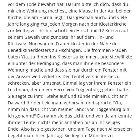
vor dem Tode bewahrt hat. Darum bitte ich dich, dass du
mir eine Wohnung machest, eine Klause in der Au, bei der
Kirche, die am Hörnli liegt." Das geschah auch, und viele
Jahre lang ging Yta jeden Morgen nach der Klosterkirche
zur Mette; vor ihr hin schritt ein Hirsch mit 12 Kerzen auf
seinem Geweih und zündete ihr auf dem Hin- und
Rückweg. Nun war ein Frauenkloster in der Nähe des
Benediktinerklosters zu Fischingen. Die frommen Frauen
baten Yta, zu ihnen ins Kloster zu kommen, und sie willigte
ein unter der Bedingung, dass man ihr eine besondere
Wohnung mache und dass sie nur durch ein Fenster mit
der Aussenwelt verkehre. Der Teufel versuchte sie zu
schrecken, aber umsonst. Einmal lag vor ihrem Fenster ein
Leichnam, der einem Herrn von Toggenburg gehört hatte.
Sie sagte zu ihm: "Stehe auf und zünde mir ein Licht an!"
Da ward ihr der Leichnam gehorsam und sprach: "Yta,
nimm hin das Licht von meiner Land; von Toggenburg bin
ich genannt!" Da nahm sie das Licht, und von da an konnte
ihr der Teufel nichts mehr anhaben bis an ihr seliges
Ende. Also ist sie gestorben, und am Tage nach Allerseelen
begeht man ihren Jahrtag. Sie liegt im Münster zu