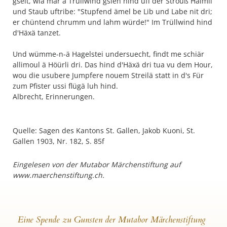
gseit, wiä mär ä Trüllwind gsieh hind uff der Strouß Hälmli
und Staub uftribe: "Stupfend ämel be Lib und Labe nit dri;
er chüntend chrumm und lahm würde!" Im Trüllwind hind
d'Häxä tanzet.
Und wümme-n-ä Hagelstei undersuecht, findt me schiär
allimoul ä Höürli dri. Das hind d'Häxä dri tua vu dem Hour,
wou die usubere Jumpfere nouem Streilä statt in d's Für
zum Pfister ussi flügä luh hind.
Albrecht, Erinnerungen.
Quelle: Sagen des Kantons St. Gallen, Jakob Kuoni, St.
Gallen 1903, Nr. 182, S. 85f
Eingelesen von der Mutabor Märchenstiftung auf
www.maerchenstiftung.ch.
Eine Spende zu Gunsten der Mutabor Märchenstiftung